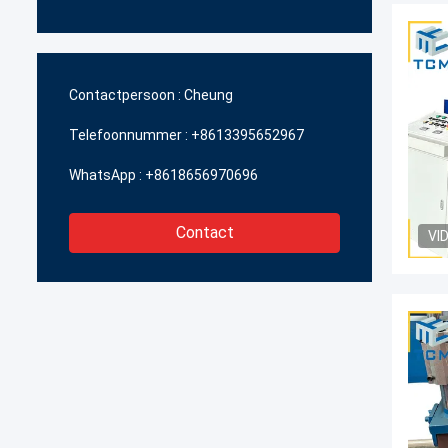
Contactpersoon :
Cheung
Telefoonnummer :
+8613395652967
WhatsApp :
+8618656970696
Contact
VI