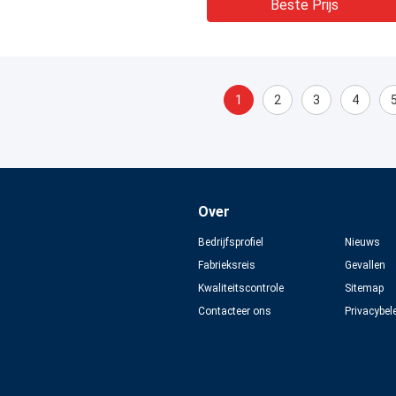
Beste Prijs
1
2
3
4
Over
Bedrijfsprofiel
Nieuws
Fabrieksreis
Gevallen
Kwaliteitscontrole
Sitemap
Contacteer ons
Privacybel