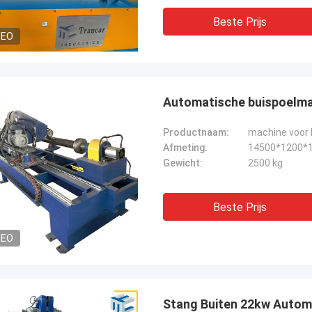
Beste Prijs
DEO
Automatische buispoelma
Productnaam:
Afmeting:
14500*1200*
Gewicht:
2500 kg
Beste Prijs
DEO
Stang Buiten 22kw Autom