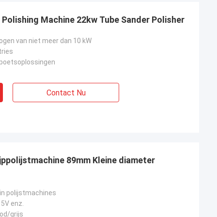
e Polishing Machine 22kw Tube Sander Polisher
gen van niet meer dan 10 kW
tries
poetsoplossingen
Contact Nu
ijppolijstmachine 89mm Kleine diameter
in polijstmachines
5V enz.
od/grijs