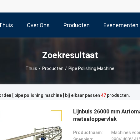
Thuis
Over Ons
Producten
Evenementen
Zoekresultaat
Thuis
/
Producten
/
Pipe Polishing Machine
den [ pipe polishing machine ] bij elkaar passen
47
producten.
Lijnbuis 26000 mm Autom
metaaloppervlak
Productnaam:
Machines voor 
Spanning:
380V 400V 41