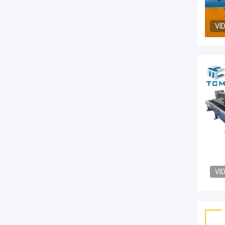
VI
VI