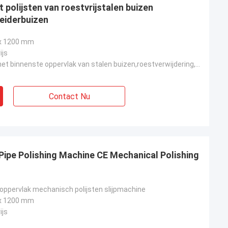
 polijsten van roestvrijstalen buizen
eiderbuizen
 x 1200 mm
ijs
Reiniging van het binnenste oppervlak van stalen buizen,roestverwijdering,spiegeloppervlakte
Contact Nu
Pipe Polishing Machine CE Mechanical Polishing
 oppervlak mechanisch polijsten slijpmachine
 x 1200 mm
ijs