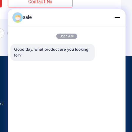
Contact Nu
sale
5
3:27 AM
Good day, what product are you looking 
for?
Producten
Tankpoetsmachine
Machine voor het polijsten van het eind van
CNC Oppoetsende Machine
eid
Alle categorieën