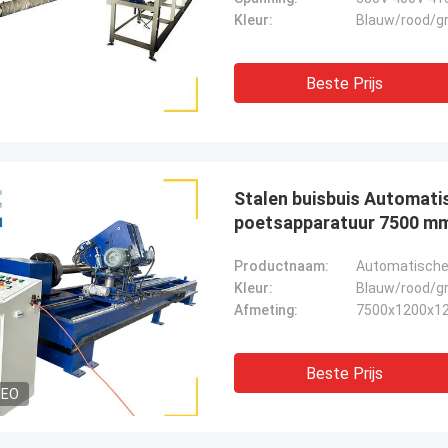
Kleur:
Blauw/rood/gr
Beste Prijs
Stalen buisbuis Automat
poetsapparatuur 7500 m
Productnaam:
Automatische 
Kleur:
Blauw/rood/gr
Afmeting:
7500x1200x1
Beste Prijs
DEO