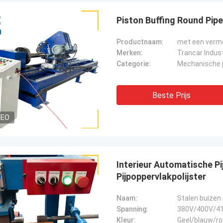
Piston Buffing Round Pip
Productnaam:
met een vermo
Merken:
Trancar Indus
Categorie:
Mechanische 
Beste Prijs
DEO
Interieur Automatische P
Pijpoppervlakpolijster
Naam:
Stalen buizen 
Spanning:
380V/400V/41
Kleur:
Geel/blauw/ro