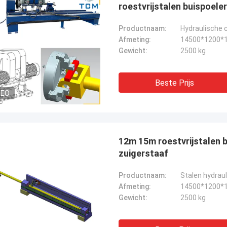
roestvrijstalen buispoeler
Productnaam:
Afmeting:
14500*1200*
Gewicht:
2500 kg
Beste Prijs
DEO
12m 15m roestvrijstalen 
zuigerstaaf
Productnaam:
Stalen hydrau
Afmeting:
14500*1200*
Gewicht:
2500 kg