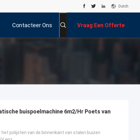
Dutch
Contacteer Ons
Vraag Een Offerte
Aan
atische buispoelmachine 6m2/Hr Poets van
het polijsten van de binnenkant van stalen buizen
5V enz.