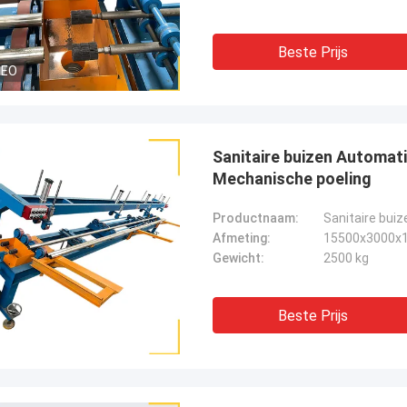
Beste Prijs
DEO
Sanitaire buizen Automat
Mechanische poeling
Productnaam:
Afmeting:
15500x3000x
Gewicht:
2500 kg
Beste Prijs