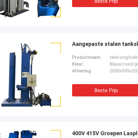
Beste Prijs
Aangepaste stalen tanks
Productnaam:
tank longitudi
Kleur:
Blauw/rood/gr
Afmeting:
2000x900x32
Beste Prijs
400V 415V Groepen Laspla