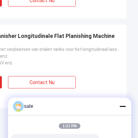
Contact Nu
anisher Longitudinale Flat Planishing Machine
Machine voor het verplaatsen van stalen tanks voor het longitudinaal lassen van naadjes
 enz.
5V enz.
Contact Nu
sale
1:21 PM