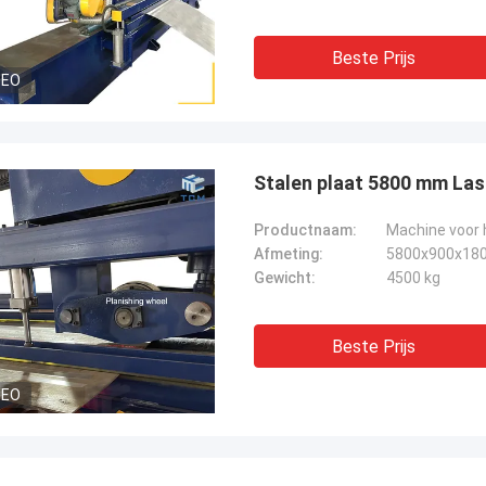
Beste Prijs
DEO
Stalen plaat 5800 mm Las
Productnaam:
Afmeting:
5800x900x18
Gewicht:
4500 kg
Beste Prijs
DEO