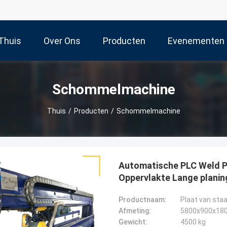
Thuis
Over Ons
Producten
Evenementen
Schommelmachine
Thuis
/
Producten
/
Schommelmachine
Automatische PLC Weld Pl
Oppervlakte Lange planin
Productnaam:
Afmeting:
5800x900x18
Gewicht:
4500 kg