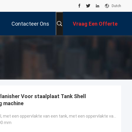
Dutch
Contacteer Ons
Vraag Een Offerte
Aan
anisher Voor staalplaat Tank Shell
g machine
Plaat van staal, met een oppervlakte van een tank, met een oppervlakte van een tank, met een oppervl
00 mm