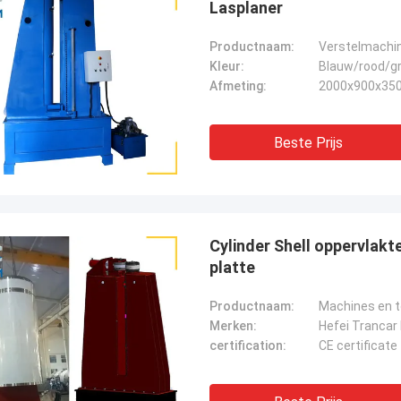
Lasplaner
Productnaam:
Kleur:
Blauw/rood/gr
Afmeting:
2000x900x35
Beste Prijs
Cylinder Shell oppervlakt
platte
Productnaam:
Machines en t
Merken:
Hefei Trancar 
certification:
CE certificate