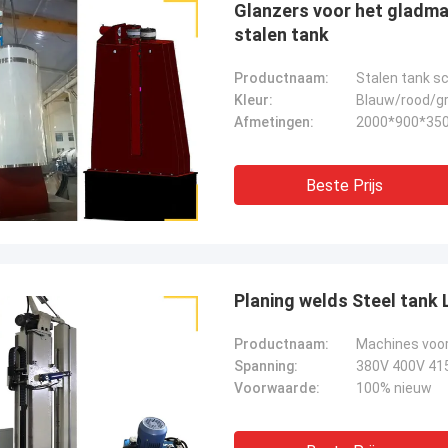
Glanzers voor het gladma
stalen tank
Productnaam:
Stalen tank s
Kleur:
Blauw/rood/gri
Afmetingen:
2000*900*35
Beste Prijs
Planing welds Steel tank
Productnaam:
Machines voor
Spanning:
380V 400V 41
Voorwaarde:
100% nieuw