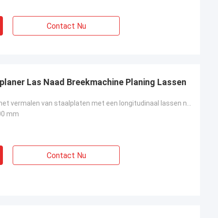
Contact Nu
planer Las Naad Breekmachine Planing Lassen
Machine voor het vermalen van staalplaten met een longitudinaal lassen naad, PLC-automatische laslij
00 mm
Contact Nu