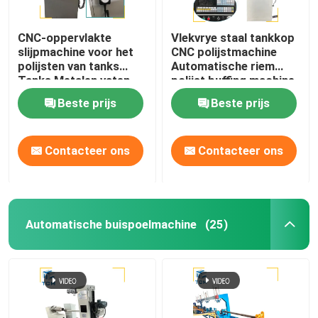
CNC-oppervlakte
Vlekvrye staal tankkop
slijpmachine voor het
CNC polijstmachine
polijsten van tanks
Automatische riem
Tanks Metalen vaten
polijst buffing machine
Spiegelspoelen
Beste prijs
Beste prijs
Contacteer ons
Contacteer ons
Automatische buispoelmachine
(25)