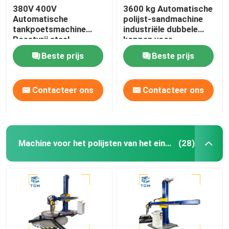
380V 400V
3600 kg Automatische
Automatische
polijst-sandmachine
tankpoetsmachine
industriële dubbele
Roestvrij staal
koppen voor
koppoetser tank
tankvaartuigen
Beste prijs
Beste prijs
schelppoetser
Contacteer ons
Contacteer ons
Machine voor het polijsten van het eind van de schaal
(28)