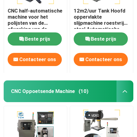
CNC half-automatische
12m2/uur Tank Hoofd
machine voor het
oppervlakte
polijsten van de
slijpmachine roestvrij
afwerking van de
staal Automatische
afwerking van de
Polisher
Beste prijs
Beste prijs
afwerking
Contacteer ons
Contacteer ons
CNC Oppoetsende Machine
(10)