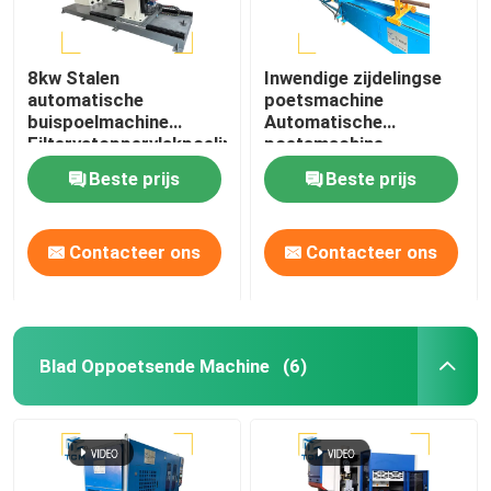
8kw Stalen
Inwendige zijdelingse
automatische
poetsmachine
buispoelmachine
Automatische
Filtervatoppervlakpoeling
poetsmachine
Poetsmachine voor een
Beste prijs
Beste prijs
enkele buis van staal
Contacteer ons
Contacteer ons
Blad Oppoetsende Machine
(6)