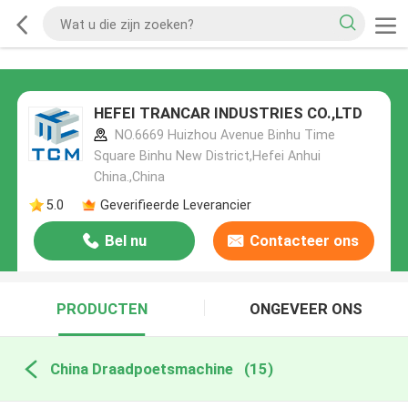
HEFEI TRANCAR INDUSTRIES CO.,LTD
NO.6669 Huizhou Avenue Binhu Time
Square Binhu New District,Hefei Anhui
China.,China
5.0
Geverifieerde Leverancier
Bel nu
Contacteer ons
PRODUCTEN
ONGEVEER ONS
China Draadpoetsmachine
(15)