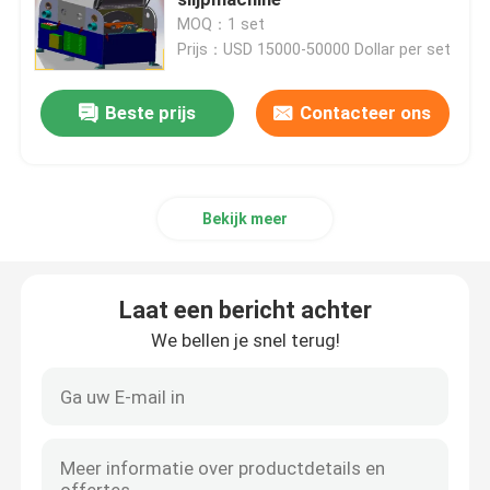
MOQ：1 set
Prijs：USD 15000-50000 Dollar per set
Machine voor het polijsten van het eind van de schaal
Beste prijs
Contacteer ons
CNC Oppoetsende Machine
Automatische buispoelmachine
Bekijk meer
Draadpoetsmachine
Laat een bericht achter
Blad Oppoetsende Machine
We bellen je snel terug!
Automatische polijstmachine met stalen elleboog
Schommelmachine