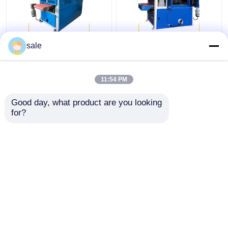
Machines voor het
Metalen plaat
sale
polijsten van
Automatische
metaalplaten van staal
plaatpoetsmachine
Sanding Deburring
11:54 PM
Machine 2200mm
Beste prijs
Beste prijs
Good day, what product are you looking 
for?
Contacteer ons
Contacteer ons
Bekijk meer
Thuis
Ongeveer ons
Contacteer ons
Sitemap
Privacybeleid