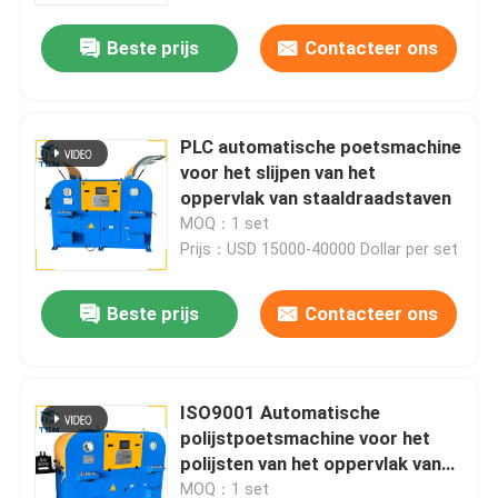
Beste prijs
Contacteer ons
PLC automatische poetsmachine
voor het slijpen van het
oppervlak van staaldraadstaven
MOQ：1 set
Prijs：USD 15000-40000 Dollar per set
Beste prijs
Contacteer ons
Huis
ISO9001 Automatische
Producten
polijstpoetsmachine voor het
polijsten van het oppervlak van
staaldraadstaven
Over ons
MOQ：1 set