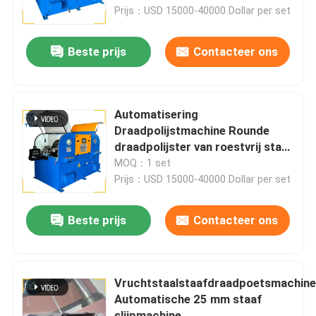
Prijs：USD 15000-40000 Dollar per set
Fabriekstocht
Beste prijs
Contacteer ons
Kwaliteitscontrole
Automatisering
Neem contact met ons op
Draadpolijstmachine Rounde
draadpolijster van roestvrij staal
1 - 5 mm
MOQ：1 set
Nieuws
Prijs：USD 15000-40000 Dollar per set
Gevallen
Beste prijs
Contacteer ons
Vraag een offerte
Vruchtstaalstaafdraadpoetsmachin
Automatische 25 mm staaf
Tankpoetsmachine
slijpmachine