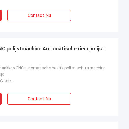
Contact Nu
NC polijstmachine Automatische riem polijst
al tankkop CNC automatische beslts polijst schuurmachine
ijs
5V enz.
Contact Nu