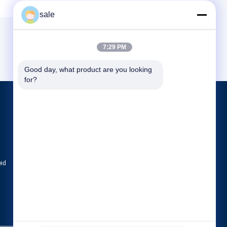
sale
7:29 PM
Good day, what product are you looking 
for?
Producten
Tankpoetsmachine
Machine voor het polijsten van het eind van
CNC Oppoetsende Machine
eid
Alle categorieën