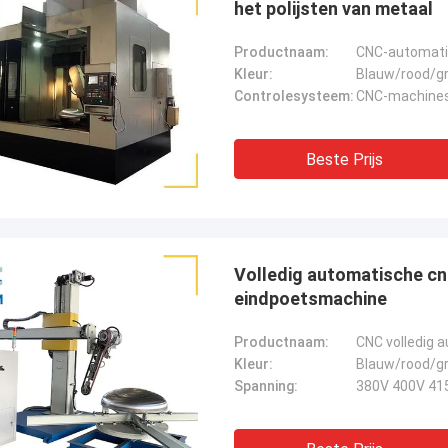
het polijsten van metaal
Productnaam:
CNC-automatis
Kleur:
Blauw/rood/gr
Controlesysteem:
CNC-machine
Beste Prijs
Volledig automatische c
eindpoetsmachine
Productnaam:
CNC volledig 
Kleur:
Blauw/rood/gr
Spanning:
380V 400V 41