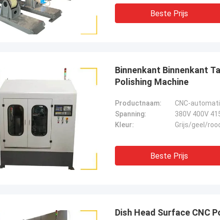
Beste Prijs
Binnenkant Binnenkant Ta
Polishing Machine
Productnaam:
Spanning:
380V 400V 41
Kleur:
Grijs/geel/roo
Beste Prijs
Dish Head Surface CNC Po