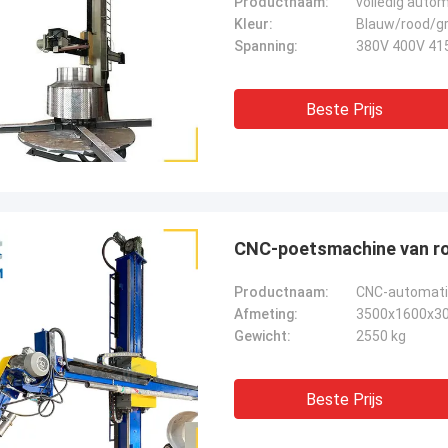
Productnaam:
volledig autom
Kleur:
Blauw/rood/gr
Spanning:
380V 400V 41
Beste Prijs
CNC-poetsmachine van roe
Productnaam:
CNC-automatis
Afmeting:
3500x1600x3
Gewicht:
2550 kg
Beste Prijs