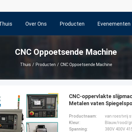
Thuis
Over Ons
Producten
Evenementen
CNC Oppoetsende Machine
Thuis
/
Producten
/
CNC Oppoetsende Machine
CNC-oppervlakte slijpmac
Metalen vaten Spiegelsp
Productnaam:
Kleur:
Blauw/rood/gr
Spanning:
380V 400V 41