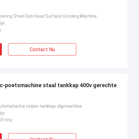
ering Steel Dish Head Surface Grinding Machine
ijs
s
Contact Nu
nc-poetsmachine staal tankkap 400v gerechte
automatische stalen tankkap slijpmachine
ijs
5V enz.