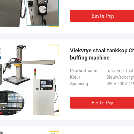
Beste Prijs
Vlekvrye staal tankkop C
buffing machine
Productnaam:
roestvrij sta
Kleur:
Blauw/rood/gr
Spanning:
380V 400V 41
Beste Prijs
DEO