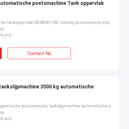
Automatische poetsmachine Tank oppervlak
Stalen schotel en tankoppervlak SIEMENS CNC volledig automatische polijstmachine
ijs
5V enz.
Contact Nu
tankslijpmachine 3500 kg automatische
CNC-elektromagnetische automatische tankslijpmachine automatische polijstmachine
ijs
5V enz.