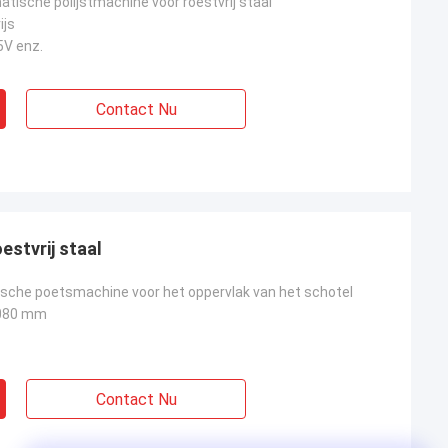
atische polijstmachine voor roestvrij staal
ijs
5V enz.
Contact Nu
stvrij staal
che poetsmachine voor het oppervlak van het schotel
080 mm
Contact Nu