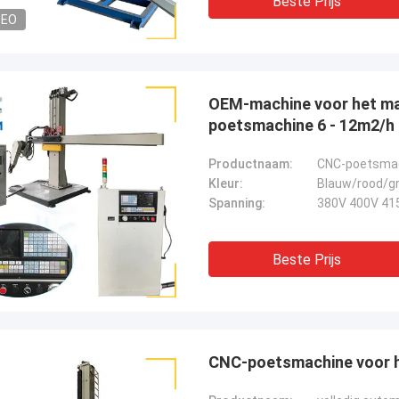
Beste Prijs
DEO
OEM-machine voor het mak
poetsmachine 6 - 12m2/h
Productnaam:
CNC-poetsmach
Kleur:
Blauw/rood/gr
Spanning:
380V 400V 41
Beste Prijs
CNC-poetsmachine voor he