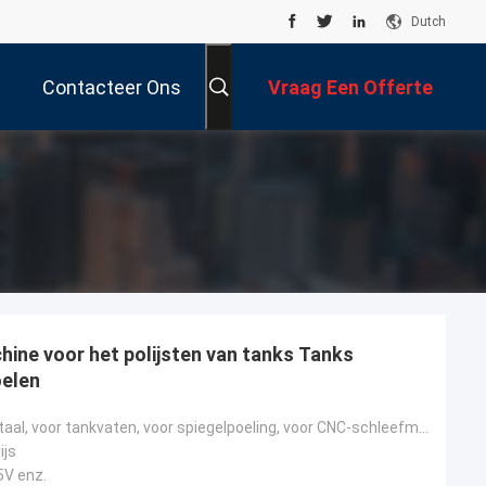
Dutch
Contacteer Ons
Vraag Een Offerte
Aan
hine voor het polijsten van tanks Tanks
oelen
van roestvrij staal, voor tankvaten, voor spiegelpoeling, voor CNC-schleefmachines
ijs
5V enz.