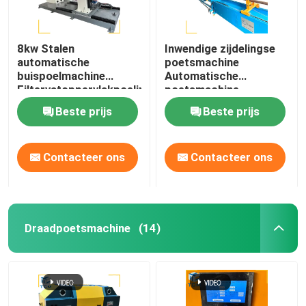
8kw Stalen
Inwendige zijdelingse
automatische
poetsmachine
buispoelmachine
Automatische
Filtervatoppervlakpoeling
poetsmachine
Poetsmachine voor een
Beste prijs
Beste prijs
enkele buis van staal
Contacteer ons
Contacteer ons
Draadpoetsmachine
(14)