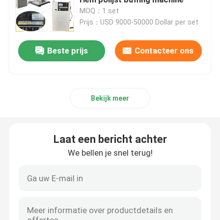
MOQ：1 set
Prijs：USD 9000-50000 Dollar per set
Machine voor het polijsten van het eind van de schaal
Beste prijs
Contacteer ons
CNC Oppoetsende Machine
Automatische buispoelmachine
Bekijk meer
Draadpoetsmachine
Laat een bericht achter
Blad Oppoetsende Machine
We bellen je snel terug!
Automatische polijstmachine met stalen elleboog
Schommelmachine