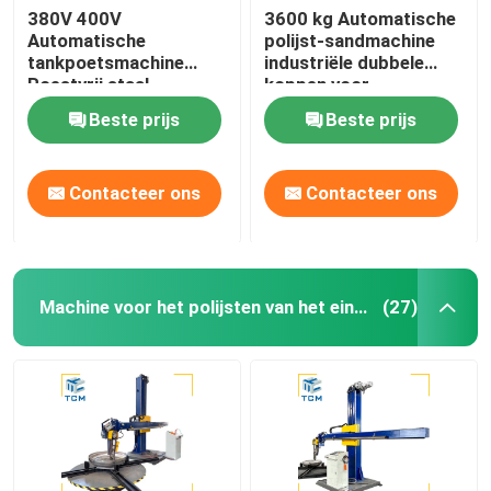
380V 400V
3600 kg Automatische
Automatische
polijst-sandmachine
tankpoetsmachine
industriële dubbele
Roestvrij staal
koppen voor
koppoetser tank
tankvaartuigen
Beste prijs
Beste prijs
schelppoetser
Contacteer ons
Contacteer ons
Machine voor het polijsten van het eind van de schaal
(27)