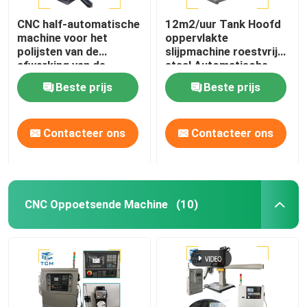
CNC half-automatische
12m2/uur Tank Hoofd
machine voor het
oppervlakte
polijsten van de
slijpmachine roestvrij
afwerking van de
staal Automatische
afwerking van de
Polisher
Beste prijs
Beste prijs
afwerking
Contacteer ons
Contacteer ons
CNC Oppoetsende Machine
(10)