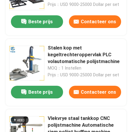
Prijs：USD 9000-25000 Dollar per set
Fabriekstocht
Beste prijs
Contacteer ons
Kwaliteitscontrole
Stalen kop met
Neem contact met ons op
kegeltrechteroppervlak PLC
volautomatische polijstmachine
MOQ：1 Instellen
Nieuws
Prijs：USD 9000-25000 Dollar per set
Gevallen
Beste prijs
Contacteer ons
Vraag een offerte
Vlekvrye staal tankkop CNC
polijstmachine Automatische
Tankpoetsmachine
riem polijst buffing machine