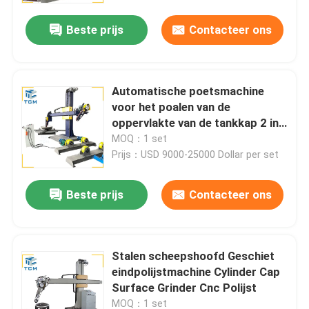
Beste prijs
Contacteer ons
Automatische poetsmachine
voor het poalen van de
oppervlakte van de tankkap 2 in
18 - 12 M2/uur
MOQ：1 set
Prijs：USD 9000-25000 Dollar per set
Beste prijs
Contacteer ons
Huis
Stalen scheepshoofd Geschiet
Producten
eindpolijstmachine Cylinder Cap
Surface Grinder Cnc Polijst
Over ons
MOQ：1 set