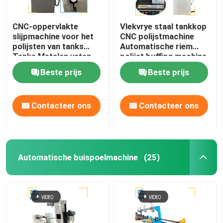
CNC-oppervlakte
Vlekvrye staal tankkop
slijpmachine voor het
CNC polijstmachine
polijsten van tanks
Automatische riem
Tanks Metalen vaten
polijst buffing machine
Spiegelspoelen
Beste prijs
Beste prijs
Contacteer ons
Contacteer ons
Automatische buispoelmachine
(25)