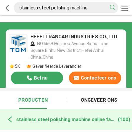
HEFEI TRANCAR INDUSTRIES CO.,LTD
NO.6669 Huizhou Avenue Binhu Time
Square Binhu New District,Hefei Anhui
China.,China
5.0
Geverifieerde Leverancier
Bel nu
Contacteer ons
PRODUCTEN
ONGEVEER ONS
stainless steel polishing machine online fabricage
(100)