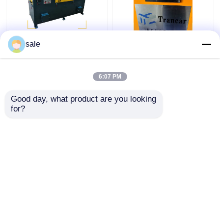
Stalen metalen draad
120 - 200 m/h
sale
2m/S Poliermachine
Automatische
Stangen Slijpen
roestverwijderingsmachin
Descale slijpmachine
Draadoppervlak slijpen
6:07 PM
Lining
Beste prijs
Beste prijs
Good day, what product are you looking 
for?
Contacteer ons
Contacteer ons
Bekijk meer
Thuis
Ongeveer ons
Contacteer ons
Sitemap
Privacybeleid