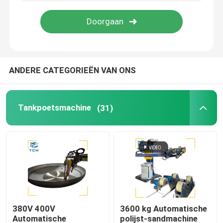
Fabriekstocht
Kwaliteitscontrole
ANDERE CATEGORIEËN VAN ONS
Neem contact met ons op
Tankpoetsmachine
(31)
Nieuws
Gevallen
Vraag een offerte
380V 400V
3600 kg Automatische
Tankpoetsmachine
Automatische
polijst-sandmachine