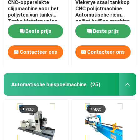
CNC-oppervlakte
Vlekvrye staal tankkop
slijpmachine voor het
CNC polijstmachine
polijsten van tanks
Automatische riem
Tanks Metalen vaten
polijst buffing machine
Spiegelspoelen
Beste prijs
Beste prijs
Contacteer ons
Contacteer ons
Automatische buispoelmachine
(25)