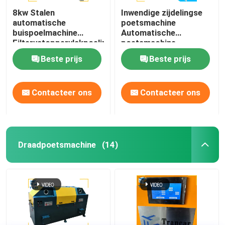
8kw Stalen
Inwendige zijdelingse
automatische
poetsmachine
buispoelmachine
Automatische
Filtervatoppervlakpoeling
poetsmachine
Poetsmachine voor een
Beste prijs
Beste prijs
enkele buis van staal
Contacteer ons
Contacteer ons
Draadpoetsmachine
(14)