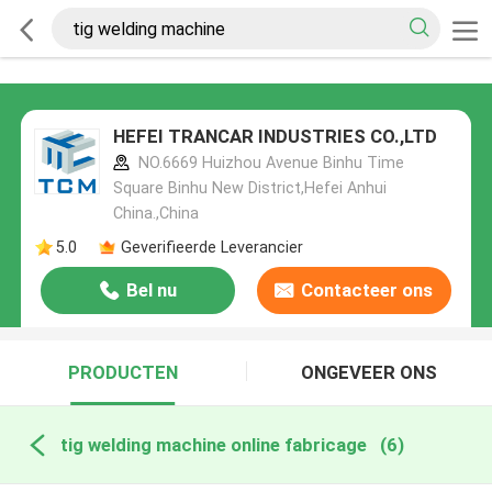
HEFEI TRANCAR INDUSTRIES CO.,LTD
NO.6669 Huizhou Avenue Binhu Time
Square Binhu New District,Hefei Anhui
China.,China
5.0
Geverifieerde Leverancier
Bel nu
Contacteer ons
PRODUCTEN
ONGEVEER ONS
tig welding machine online fabricage
(6)