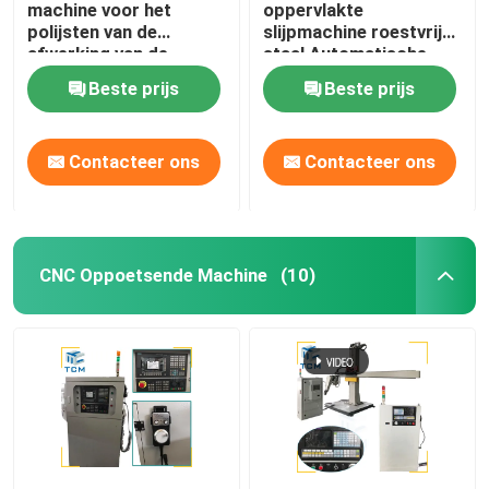
machine voor het
oppervlakte
polijsten van de
slijpmachine roestvrij
Laspoelmachine
afwerking van de
staal Automatische
afwerking van de
Polisher
Beste prijs
Beste prijs
afwerking
Kegelbuigmachine
Contacteer ons
Contacteer ons
Oppoetsende verbruiksgoederen
lassenmachines
CNC Oppoetsende Machine
(10)