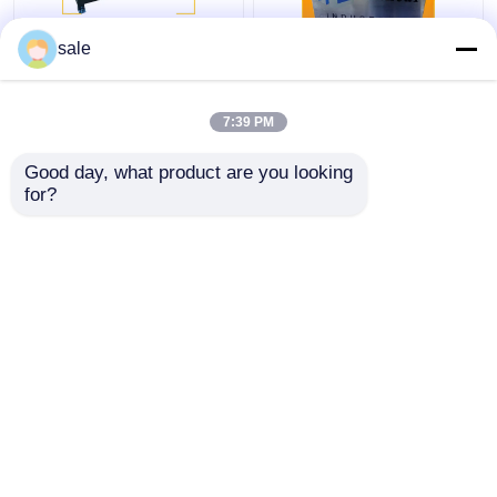
Stalen metalen draad
120 - 200 m/h
sale
2m/S Poliermachine
Automatische
Stangen Slijpen
roestverwijderingsmachin
Descale slijpmachine
Draadoppervlak slijpen
7:39 PM
Lining
Beste prijs
Beste prijs
Good day, what product are you looking 
for?
Contacteer ons
Contacteer ons
Bekijk meer
Thuis
Ongeveer ons
Contacteer ons
Sitemap
Privacybeleid