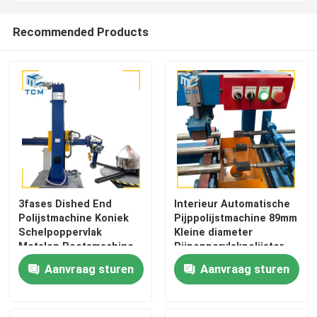
Recommended Products
Machine voor het polijsten van het eind van de schaal
CNC Oppoetsende Machine
Automatische buispoelmachine
Draadpoetsmachine
3fases Dished End
Interieur Automatische
Blad Oppoetsende Machine
Polijstmachine Koniek
Pijppolijstmachine 89mm
Schelpoppervlak
Kleine diameter
Metalen Poetsmachine
Pijpoppervlakpolijster
Automatische polijstmachine met stalen elleboog
Aanvraag sturen
Aanvraag sturen
Schommelmachine