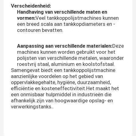
Verscheidenheid:
Handhaving van verschillende maten en
Fabriekstocht
vormen:
Veel tankkoppolijstmachines kunnen
een breed scala aan tankkopdiameters en -
contouren bevatten.
Kwaliteitscontrole
Aanpassing aan verschillende materialen:
Deze
machines kunnen worden gebruikt voor het
Neem contact met ons op
polijsten van verschillende metalen, waaronder
roestvrij staal, aluminium en koolstofstaal.
Samengevat biedt een tankkoppolijstmachine
Nieuws
aanzienlijke voordelen op het gebied van
oppervlakkegehalte, hygiëne, duurzaamheid,
efficiëntie en kosteneffectiviteit.Het maakt het
Gevallen
een onmisbaar hulpmiddel in industrieën die
afhankelijk zijn van hoogwaardige opslag- en
verwerkingstanks..
Vraag een offerte
Tankpoetsmachine