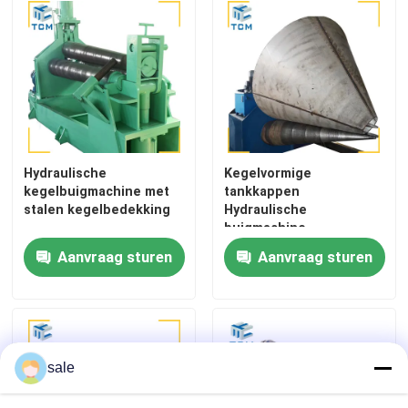
Laspoelmachine
Kegelbuigmachine
Oppoetsende verbruiksgoederen
Hydraulische
Kegelvormige
kegelbuigmachine met
tankkappen
stalen kegelbedekking
Hydraulische
lassenmachines
buigmachine
Kegelmachine 12 mm
Aanvraag sturen
Aanvraag sturen
sale