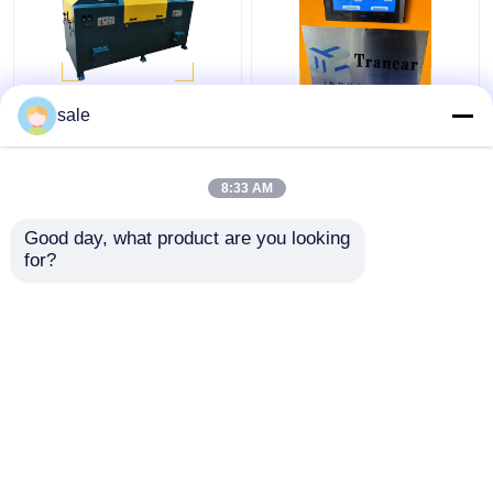
Stalen metalen draad
120 - 200 m/h
sale
2m/S Poliermachine
Automatische
Stangen Slijpen
roestverwijderingsmachin
Descale slijpmachine
Draadoppervlak slijpen
8:33 AM
Lining
Beste prijs
Beste prijs
Good day, what product are you looking 
for?
Contacteer ons
Contacteer ons
Bekijk meer
Thuis
Ongeveer ons
Contacteer ons
Sitemap
Privacybeleid