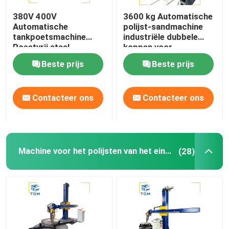
380V 400V
3600 kg Automatische
Laspoelmachine
Automatische
polijst-sandmachine
tankpoetsmachine
industriële dubbele
Roestvrij staal
koppen voor
Kegelbuigmachine
koppoetser tank
tankvaartuigen
Beste prijs
Beste prijs
schelppoetser
Oppoetsende verbruiksgoederen
Contacteer ons
Contacteer ons
lassenmachines
Machine voor het polijsten van het eind van de schaal
(28)