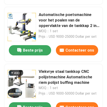
Automatische poetsmachine
voor het poalen van de
oppervlakte van de tankkap 2 in
18 - 12 M2/uur
MOQ：1 set
Prijs：USD 9000-25000 Dollar per set
Beste prijs
Contacteer ons
Vlekvrye staal tankkop CNC
Huis
polijstmachine Automatische
riem polijst buffing machine
MOQ：1 set
Producten
Prijs：USD 9000-50000 Dollar per set
Over ons