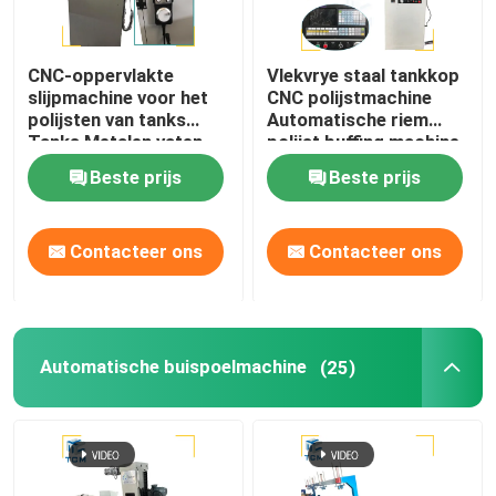
CNC-oppervlakte
Vlekvrye staal tankkop
slijpmachine voor het
CNC polijstmachine
polijsten van tanks
Automatische riem
Tanks Metalen vaten
polijst buffing machine
Spiegelspoelen
Beste prijs
Beste prijs
Contacteer ons
Contacteer ons
Automatische buispoelmachine
(25)