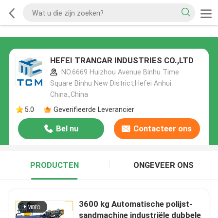
HEFEI TRANCAR INDUSTRIES CO.,LTD
NO.6669 Huizhou Avenue Binhu Time
Square Binhu New District,Hefei Anhui
China.,China
5.0
Geverifieerde Leverancier
Bel nu
Contacteer ons
PRODUCTEN
ONGEVEER ONS
3600 kg Automatische polijst-
sandmachine industriële dubbele