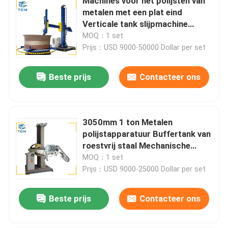
Machines voor het polijsten van
metalen met een plat eind
Verticale tank slijpmachine
Automatische buffmachine
MOQ：1 set
Prijs：USD 9000-50000 Dollar per set
Beste prijs
Contacteer ons
3050mm 1 ton Metalen
polijstapparatuur Buffertank van
roestvrij staal Mechanische
polijster
MOQ：1 set
Prijs：USD 9000-25000 Dollar per set
Beste prijs
Contacteer ons