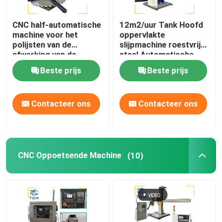
CNC half-automatische
12m2/uur Tank Hoofd
machine voor het
oppervlakte
polijsten van de
slijpmachine roestvrij
afwerking van de
staal Automatische
afwerking van de
Polisher
Beste prijs
Beste prijs
afwerking
Contacteer ons
Contacteer ons
CNC Oppoetsende Machine
(10)