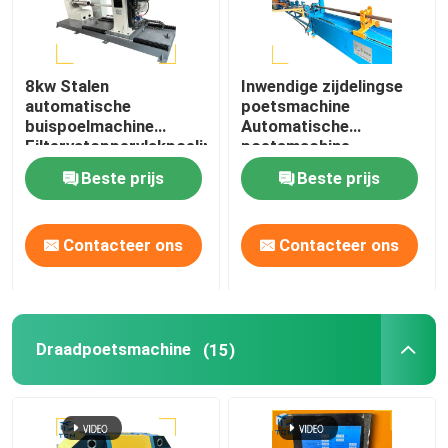
8kw Stalen
Inwendige zijdelingse
automatische
poetsmachine
buispoelmachine
Automatische
Filtervatoppervlakpoeling
poetsmachine
Poetsmachine voor een
Beste prijs
Beste prijs
enkele buis van staal
Contacteer ons
Contacteer ons
Draadpoetsmachine
(15)