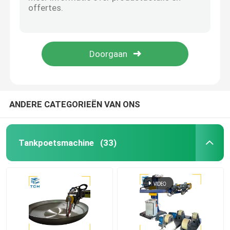
Stalen metalen draad 2m/S Poliermachine Stangen Slijpen Descale slijpmachine
120 - 200 m/h Automatische roestverwijderingsmachine Draadoppervlak slijpen Lining
Machine voor het polijsten van het eind van de schaal
6500MM Plaatoppervlak Plaat Polijstmachine Plat Plaatoppervlak Automatisch 380V
400V 415V plaatpoetsmachine Ss plaatpoetsmachine 15m2/uur
CNC Oppoetsende Machine
Machines voor het polijsten van metaalplaten van staal
Automatische buispoelmachine
ANDERE CATEGORIEËN VAN ONS
Draadpoetsmachine
Tankpoetsmachine
(33)
Blad Oppoetsende Machine
Automatische polijstmachine met stalen elleboog
Schommelmachine