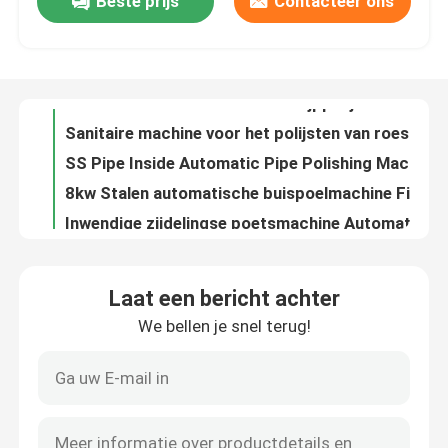
Beste prijs
Contacteer ons
PLC Volautomatische Interne Pijppolijstmachine met 6m Max. Lengte en 0,25μm Oppervlakteruwheid
Sanitaire machine voor het polijsten van roestvrijstalen buizen Automatisch voor halfgeleiderbuizen
Fabriekstocht
SS Pipe Inside Automatic Pipe Polishing Machine CE Mechanical Polishing Grinding
8kw Stalen automatische buispoelmachine Filtervatoppervlakpoeling
Kwaliteitscontrole
Inwendige zijdelingse poetsmachine Automatische poetsmachine Poetsmachine voor een enkele buis van staal
16 mm Carbon Steel Rod Grinding Machine Aluminium Draad Buffing Machine
Neem contact met ons op
Vruchtstaalstaafdraadpoetsmachine Automatische 25 mm staaf slijpmachine
35kw Rod Surface Wire Polishing Machine Geautomatiseerde slijpmachine
ISO9001 Automatische polijstpoetsmachine voor het polijsten van het oppervlak van staaldraadstaven
Nieuws
Automatisering Draadpolijstmachine Rounde draadpolijster van roestvrij staal 1 - 5 mm
Laat een bericht achter
PLC automatische poetsmachine voor het slijpen van het oppervlak van staaldraadstaven
Gevallen
We bellen je snel terug!
Automatische slijpmachine voor het polijsten van staaloppervlak voor elektrische draadkabel
415V Precision Wire Polishing Machine Automatisch slijpen van metaaldraad
Vraag een offerte
Zandbanden Draadpoetsmachine Stalen rechte staven Poetsbandmachine 380V
Machine voor het ontkalken van stalen mechanische zandgordel Stalen draadpoetser 1300 mm
Tankpoetsmachine