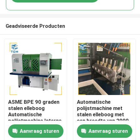
Geadviseerde Producten
Huis
ASME BPE 90 graden
Automatische
stalen elleboog
polijstmachine met
Automatische
stalen elleboog met
Producten
polijstmachine Interne
een breedte van 2000
PLC
mm
Aanvraag sturen
Aanvraag sturen
Over ons