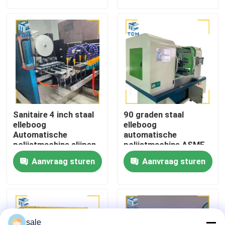
Fabriekstocht
Kwaliteitscontrole
Neem contact met ons op
Sanitaire 4 inch staal
90 graden staal
Nieuws
elleboog
elleboog
Automatische
automatische
polijstmachine slijpen
polijstmachine ASME
en polijsten
BPE PLC
Gevallen
Aanvraag sturen
Aanvraag sturen
Vraag een offerte
Tankpoetsmachine
sale