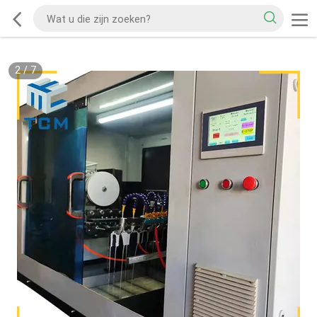
2
/
7