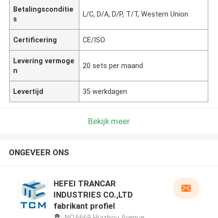
Betalingsconditie
L/C, D/A, D/P, T/T, Western Union
s
Certificering
CE/ISO
Levering vermoge
20 sets per maand
n
Levertijd
35 werkdagen
Bekijk meer
ONGEVEER ONS
HEFEI TRANCAR
INDUSTRIES CO.,LTD
fabrikant profiel
NO.6669 Huizhou Avenue