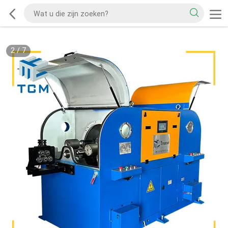
2
/
7