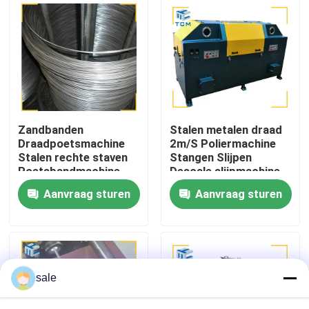
Fabriekstocht
Kwaliteitscontrole
Neem contact met ons op
Zandbanden
Stalen metalen draad
Draadpoetsmachine
2m/S Poliermachine
Stalen rechte staven
Stangen Slijpen
Nieuws
Poetsbandmachine
Descale slijpmachine
380V
Aanvraag sturen
Aanvraag sturen
Gevallen
Vraag een offerte
sale
Tankpoetsmachine