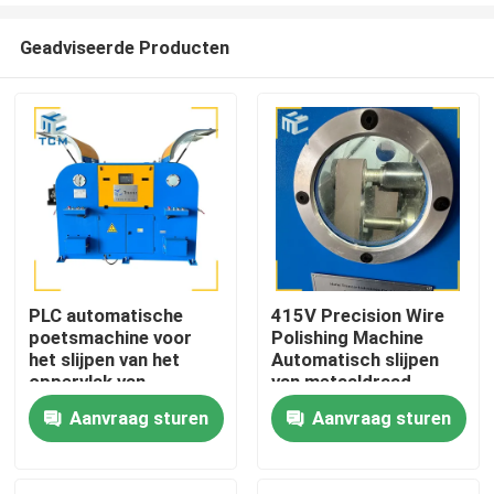
Geadviseerde Producten
PLC automatische
415V Precision Wire
poetsmachine voor
Polishing Machine
Huis
het slijpen van het
Automatisch slijpen
oppervlak van
van metaaldraad
staaldraadstaven
Aanvraag sturen
Aanvraag sturen
Producten
Over ons