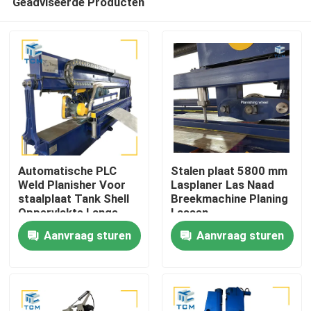
Geadviseerde Producten
Automatische PLC
Stalen plaat 5800 mm
Weld Planisher Voor
Lasplaner Las Naad
staalplaat Tank Shell
Breekmachine Planing
Oppervlakte Lange
Lassen
Huis
planing machine
Aanvraag sturen
Aanvraag sturen
Producten
Over ons