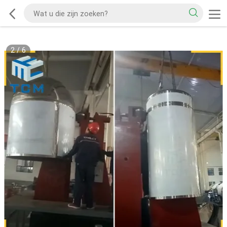
2
/
6