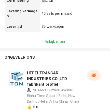
Certificering
ISO/CE
Levering vermoge
10 sets per maand
n
Levertijd
35 werkdagen
Bekijk meer
ONGEVEER ONS
HEFEI TRANCAR
INDUSTRIES CO.,LTD
fabrikant profiel
NO.6669 Huizhou Avenue
Binhu Time Square Binhu New
District,Hefei Anhui China. ,China
5.0