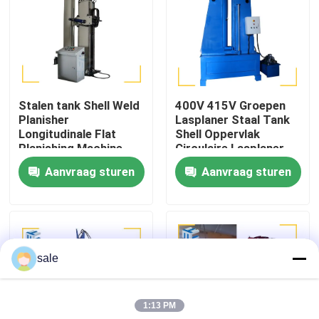
Fabriekstocht
Kwaliteitscontrole
Stalen tank Shell Weld
400V 415V Groepen
Planisher
Lasplaner Staal Tank
Neem contact met ons op
Longitudinale Flat
Shell Oppervlak
Planishing Machine
Circulaire Lasplaner
Aanvraag sturen
Aanvraag sturen
Nieuws
Gevallen
sale
Vraag een offerte
1:13 PM
Tankpoetsmachine