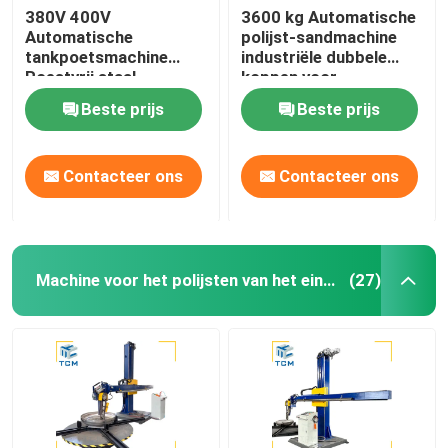
380V 400V
3600 kg Automatische
Automatische
polijst-sandmachine
tankpoetsmachine
industriële dubbele
Roestvrij staal
koppen voor
koppoetser tank
tankvaartuigen
Beste prijs
Beste prijs
schelppoetser
Contacteer ons
Contacteer ons
Machine voor het polijsten van het eind van de schaal
(27)