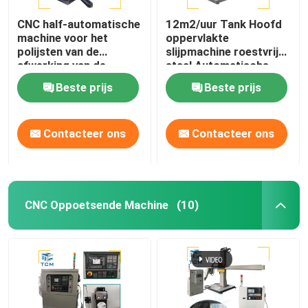
CNC half-automatische
12m2/uur Tank Hoofd
machine voor het
oppervlakte
polijsten van de
slijpmachine roestvrij
afwerking van de
staal Automatische
afwerking van de
Polisher
Beste prijs
Beste prijs
afwerking
Contacteer ons
Contacteer ons
CNC Oppoetsende Machine
(10)