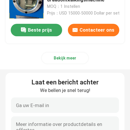
MOQ：1 Instellen
Prijs：USD 15000-50000 Dollar per set
Machine voor het polijsten van het eind van de schaal
Beste prijs
Contacteer ons
CNC Oppoetsende Machine
Automatische buispoelmachine
Bekijk meer
Draadpoetsmachine
Laat een bericht achter
Blad Oppoetsende Machine
We bellen je snel terug!
Automatische polijstmachine met stalen elleboog
Schommelmachine