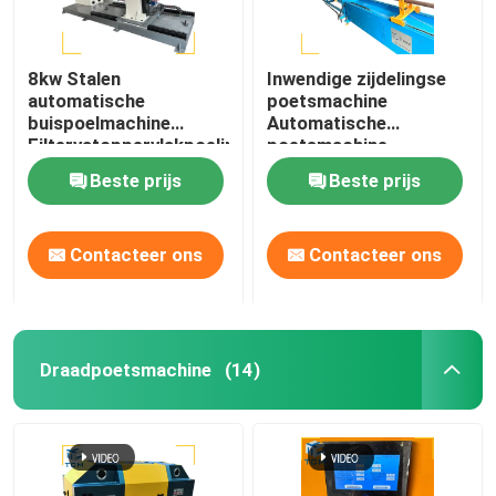
8kw Stalen
Inwendige zijdelingse
automatische
poetsmachine
buispoelmachine
Automatische
Filtervatoppervlakpoeling
poetsmachine
Poetsmachine voor een
Beste prijs
Beste prijs
enkele buis van staal
Contacteer ons
Contacteer ons
Draadpoetsmachine
(14)