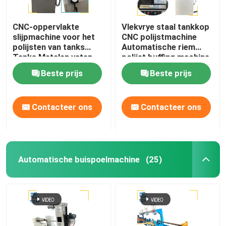
CNC-oppervlakte
Vlekvrye staal tankkop
slijpmachine voor het
CNC polijstmachine
polijsten van tanks
Automatische riem
Tanks Metalen vaten
polijst buffing machine
Spiegelspoelen
Beste prijs
Beste prijs
Contacteer ons
Contacteer ons
Automatische buispoelmachine
(25)