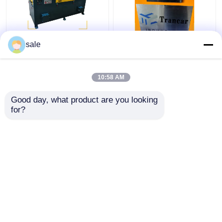
Stalen metalen draad
120 - 200 m/h
sale
2m/S Poliermachine
Automatische
Stangen Slijpen
roestverwijderingsmachin
Descale slijpmachine
Draadoppervlak slijpen
10:58 AM
Lining
Beste prijs
Beste prijs
Good day, what product are you looking 
for?
Contacteer ons
Contacteer ons
Bekijk meer
Thuis
Ongeveer ons
Contacteer ons
Sitemap
Privacybeleid