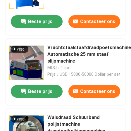
Fabriekstocht
Beste prijs
Contacteer ons
Kwaliteitscontrole
Vruchtstaalstaafdraadpoetsmachin
Neem contact met ons op
Automatische 25 mm staaf
slijpmachine
MOQ：1 set
Nieuws
Prijs：USD 15000-50000 Dollar per set
Gevallen
Beste prijs
Contacteer ons
Vraag een offerte
Walsdraad Schuurband
polijstmachine
Tankpoetsmachine
draadontkalkingsmachine