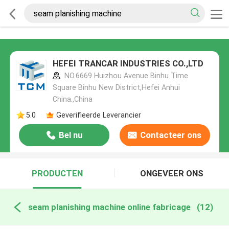
HEFEI TRANCAR INDUSTRIES CO.,LTD
NO.6669 Huizhou Avenue Binhu Time
Square Binhu New District,Hefei Anhui
China.,China
5.0
Geverifieerde Leverancier
Bel nu
Contacteer ons
PRODUCTEN
ONGEVEER ONS
seam planishing machine online fabricage
(12)