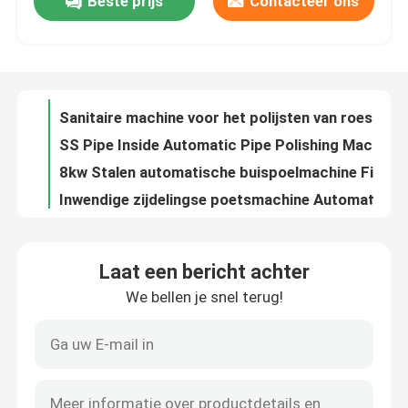
Beste prijs
Contacteer ons
PLC Volautomatische Interne Pijppolijstmachine met 6m Max. Lengte en 0,25μm Oppervlakteruwheid
Sanitaire machine voor het polijsten van roestvrijstalen buizen Automatisch voor halfgeleiderbuizen
Fabriekstocht
SS Pipe Inside Automatic Pipe Polishing Machine CE Mechanical Polishing Grinding
8kw Stalen automatische buispoelmachine Filtervatoppervlakpoeling
Kwaliteitscontrole
Inwendige zijdelingse poetsmachine Automatische poetsmachine Poetsmachine voor een enkele buis van staal
16 mm Carbon Steel Rod Grinding Machine Aluminium Draad Buffing Machine
Neem contact met ons op
Vruchtstaalstaafdraadpoetsmachine Automatische 25 mm staaf slijpmachine
35kw Rod Surface Wire Polishing Machine Geautomatiseerde slijpmachine
ISO9001 Automatische polijstpoetsmachine voor het polijsten van het oppervlak van staaldraadstaven
Nieuws
Automatisering Draadpolijstmachine Rounde draadpolijster van roestvrij staal 1 - 5 mm
Laat een bericht achter
PLC automatische poetsmachine voor het slijpen van het oppervlak van staaldraadstaven
Gevallen
We bellen je snel terug!
Automatische slijpmachine voor het polijsten van staaloppervlak voor elektrische draadkabel
415V Precision Wire Polishing Machine Automatisch slijpen van metaaldraad
Vraag een offerte
Zandbanden Draadpoetsmachine Stalen rechte staven Poetsbandmachine 380V
Machine voor het ontkalken van stalen mechanische zandgordel Stalen draadpoetser 1300 mm
Tankpoetsmachine