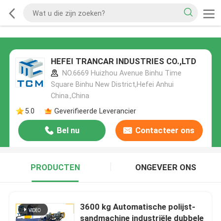
HEFEI TRANCAR INDUSTRIES CO.,LTD
NO.6669 Huizhou Avenue Binhu Time
Square Binhu New District,Hefei Anhui
China.,China
5.0
Geverifieerde Leverancier
Bel nu
Contacteer ons
PRODUCTEN
ONGEVEER ONS
3600 kg Automatische polijst-
sandmachine industriële dubbele