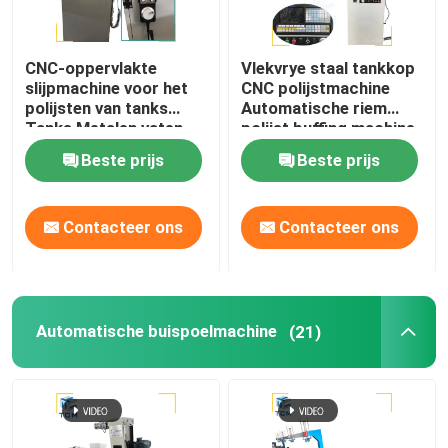
CNC-oppervlakte
Vlekvrye staal tankkop
slijpmachine voor het
CNC polijstmachine
polijsten van tanks
Automatische riem
Tanks Metalen vaten
polijst buffing machine
Spiegelspoelen
Beste prijs
Beste prijs
Contacteer ons
Contacteer ons
Automatische buispoelmachine
(21)