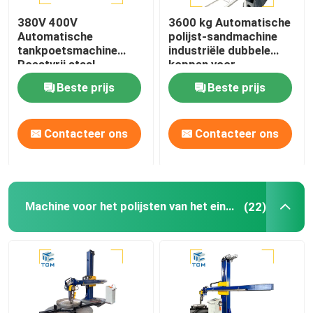
380V 400V
3600 kg Automatische
Laspoelmachine
Automatische
polijst-sandmachine
tankpoetsmachine
industriële dubbele
Roestvrij staal
koppen voor
Kegelbuigmachine
koppoetser tank
tankvaartuigen
Beste prijs
Beste prijs
schelppoetser
Oppoetsende verbruiksgoederen
Contacteer ons
Contacteer ons
lassenmachines
Machine voor het polijsten van het eind van de schaal
(22)