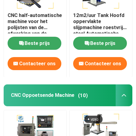
CNC half-automatische
12m2/uur Tank Hoofd
machine voor het
oppervlakte
polijsten van de
slijpmachine roestvrij
afwerking van de
staal Automatische
afwerking van de
Polisher
Beste prijs
Beste prijs
afwerking
Contacteer ons
Contacteer ons
CNC Oppoetsende Machine
(10)