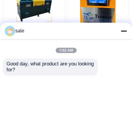
Stalen metalen draad
120 - 200 m/h
sale
2m/S Poliermachine
Automatische
Stangen Slijpen
roestverwijderingsmachin
Descale slijpmachine
Draadoppervlak slijpen
7:02 AM
Lining
Beste prijs
Beste prijs
Good day, what product are you looking 
for?
Contacteer ons
Contacteer ons
Bekijk meer
Thuis
Ongeveer ons
Contacteer ons
Sitemap
Privacybeleid