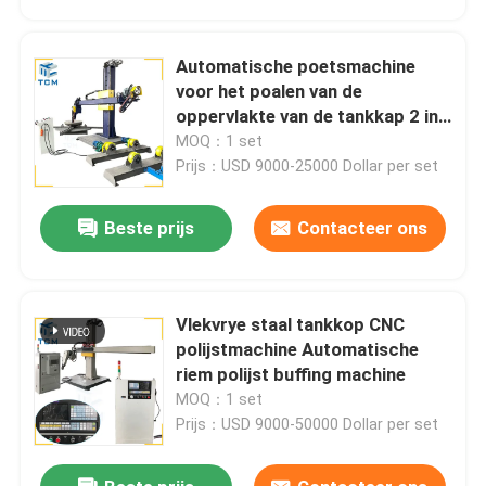
Automatische poetsmachine
voor het poalen van de
oppervlakte van de tankkap 2 in
18 - 12 M2/uur
MOQ：1 set
Prijs：USD 9000-25000 Dollar per set
Beste prijs
Contacteer ons
Vlekvrye staal tankkop CNC
Huis
polijstmachine Automatische
riem polijst buffing machine
MOQ：1 set
Producten
Prijs：USD 9000-50000 Dollar per set
Over ons