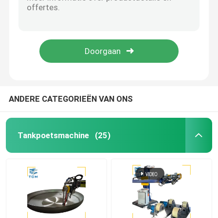
Stalen metalen draad 2m/S Poliermachine Stangen Slijpen Descale slijpmachine
120 - 200 m/h Automatische roestverwijderingsmachine Draadoppervlak slijpen Lining
Machine voor het polijsten van het eind van de schaal
6500MM Plaatoppervlak Plaat Polijstmachine Plat Plaatoppervlak Automatisch 380V
400V 415V plaatpoetsmachine Ss plaatpoetsmachine 15m2/uur
CNC Oppoetsende Machine
Machines voor het polijsten van metaalplaten van staal
Automatische buispoelmachine
ANDERE CATEGORIEËN VAN ONS
Draadpoetsmachine
Tankpoetsmachine
(25)
Blad Oppoetsende Machine
Automatische polijstmachine met stalen elleboog
Schommelmachine