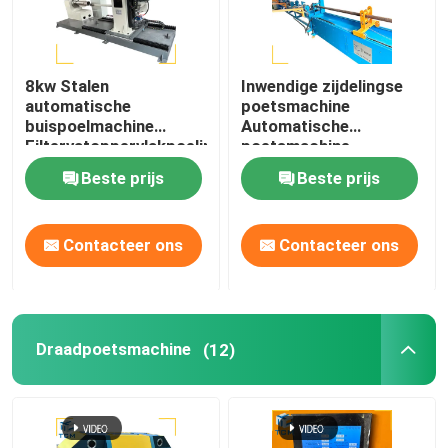
8kw Stalen
Inwendige zijdelingse
automatische
poetsmachine
buispoelmachine
Automatische
Filtervatoppervlakpoeling
poetsmachine
Poetsmachine voor een
Beste prijs
Beste prijs
enkele buis van staal
Contacteer ons
Contacteer ons
Draadpoetsmachine
(12)