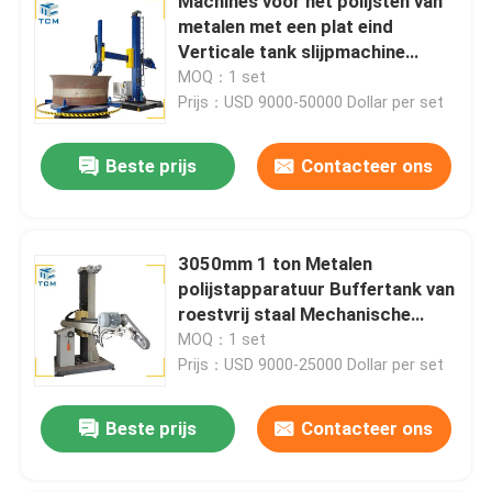
Machines voor het polijsten van
metalen met een plat eind
Verticale tank slijpmachine
Automatische buffmachine
MOQ：1 set
Prijs：USD 9000-50000 Dollar per set
Beste prijs
Contacteer ons
3050mm 1 ton Metalen
polijstapparatuur Buffertank van
roestvrij staal Mechanische
polijster
MOQ：1 set
Prijs：USD 9000-25000 Dollar per set
Beste prijs
Contacteer ons