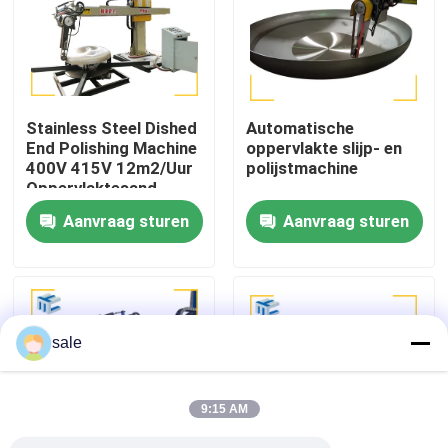
Fabriekstocht
Kwaliteitscontrole
Stainless Steel Dished
Automatische
End Polishing Machine
oppervlakte slijp- en
400V 415V 12m2/Uur
polijstmachine
Neem contact met ons op
Oppervlaktesand
Aanvraag sturen
Aanvraag sturen
Nieuws
Gevallen
sale
Vraag een offerte
9:15 AM
Tankpoetsmachine