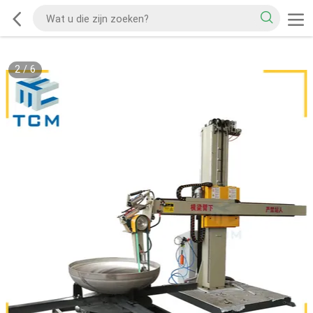
2
/
6