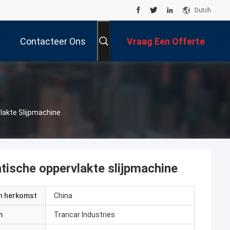
Dutch
Contacteer Ons
Vraag Een Offerte
Aan
lakte Slijpmachine
tische oppervlakte slijpmachine
an herkomst
China
m
Trancar Industries