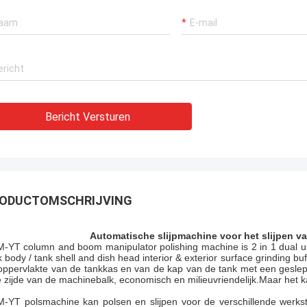
Bericht Versturen
ODUCTOMSCHRIJVING
Automatische slijpmachine voor het slijpen va
-YT column and boom manipulator polishing machine is 2 in 1 dual use
k body / tank shell and dish head interior & exterior surface grinding b
oppervlakte van de tankkas en van de kap van de tank met een geslepen
e zijde van de machinebalk, economisch en milieuvriendelijk.Maar het kan
-YT polsmachine kan polsen en slijpen voor de verschillende werkst