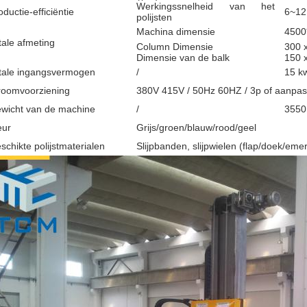
Werkingssnelheid van het
oductie-efficiëntie
6~12
polijsten
Machina dimensie
4500
tale afmeting
Column Dimensie
300 
Dimensie van de balk
150 
tale ingangsvermogen
/
15 k
roomvoorziening
380V 415V / 50Hz 60HZ / 3p of aanpas
wicht van de machine
/
3550
eur
Grijs/groen/blauw/rood/geel
schikte polijstmaterialen
Slijpbanden, slijpwielen (flap/doek/emer