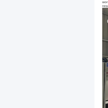
wor
res