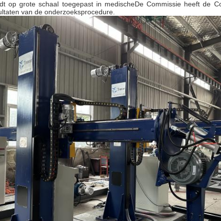
dt op grote schaal toegepast in medischeDe Commissie heeft de Co
ultaten van de onderzoeksprocedure.