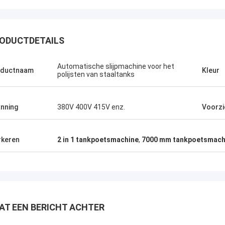
ODUCTDETAILS
Automatische slijpmachine voor het
oductnaam
Kleur
polijsten van staaltanks
nning
380V 400V 415V enz.
Voorzi
keren
2 in 1 tankpoetsmachine
,
7000 mm tankpoetsmach
AT EEN BERICHT ACHTER