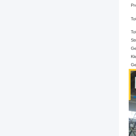
Pr
To
To
St
Ge
Kl
Ge