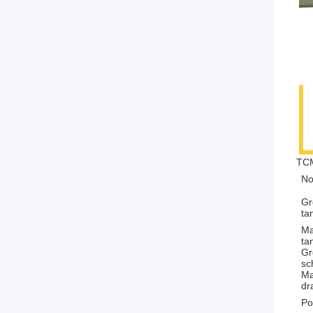
TCM
No
Gr
ta
Ma
ta
G
sc
M
dr
Po