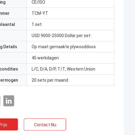
ing
CE/ISO
mmer
TCM-YT
elaantal
1 set
USD 9000-25000 Dollar per set
g Details
Op maat gemaakte plywooddoos
45 werkdagen
condities
L/C, D/A, D/P, T/T, Western Union
 vermogen
20 sets per maand
rijs
Contact Nu