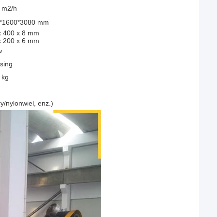
 m2/h
*1600*3080 mm
x 400 x 8 mm
x 200 x 6 mm
w
sing
 kg
y/nylonwiel, enz.)