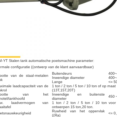
-YT Stalen tank automatische poetsmachine parameter:
rmale configuratie ((ontwerp van de klant aanvaardbaar)
Buitendeurs
400~
ootte van de staal-metalen
Inwendige diameter
400~
nk
Lange
<= 5
ximale laadcapaciteit van de
1 ton / 2 ton / 5 ton / 10 ton of op maat
nkrol
(13T,15T,20T)
rootte van het
Inwendige en buitenste
450 
hotel/tankhoofd
diameter
ax. laadvermogen van
1 ton / 2 ton / 5 ton / 10 ton voo
aaitafel
ontwerpen 15 ton,20 ton.
Ruwheid van het oppervlak
etsnauwkeurigheid
<= 0
((Ra)