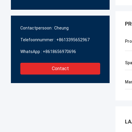
PR
Contactpersoon :
Cheung
Telefoonnummer :
+8613395652967
Pr
WhatsApp :
+8618656970696
Spa
Contact
Mar
LA