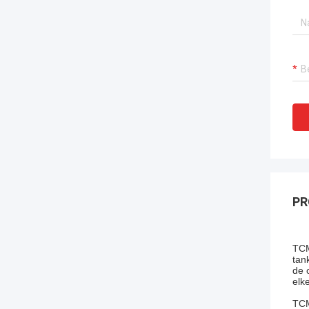
PR
TCM
tan
de 
elk
TCM