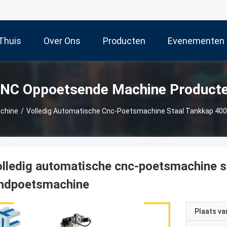
Thuis
Over Ons
Producten
Evenementen
NC Oppoetsende Machine Product
chine
/
Volledig Automatische Cnc-Poetsmachine Staal Tankkap 40
lledig automatische cnc-poetsmachine s
indpoetsmachine
Plaats v