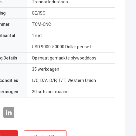
m
Trancar Industries
ing
CE/ISO
mmer
TCM-CNC
elaantal
1 set
USD 9000-50000 Dollar per set
g Details
Op maat gemaakte plywooddoos
35 werkdagen
condities
L/C, D/A, D/P, T/T, Western Union
 vermogen
20 sets per maand