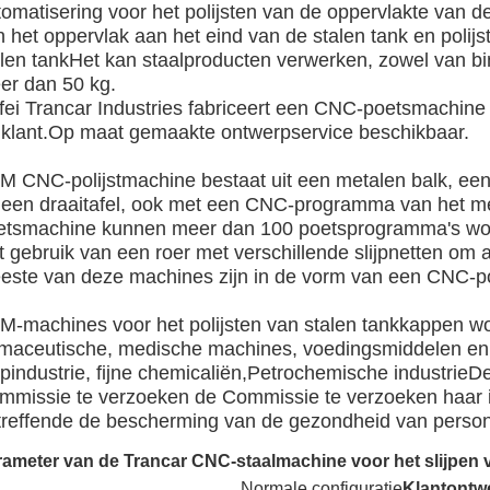
omatisering voor het polijsten van de oppervlakte van de
n het oppervlak aan het eind van de stalen tank en polij
alen tankHet kan staalproducten verwerken, zowel van bi
er dan 50 kg.
fei Trancar Industries fabriceert een CNC-poetsmachine
 klant.Op maat gemaakte ontwerpservice beschikbaar.
M CNC-polijstmachine bestaat uit een metalen balk, ee
 een draaitafel, ook met een CNC-programma van het m
etsmachine kunnen meer dan 100 poetsprogramma's wor
 gebruik van een roer met verschillende slijpnetten om a
este van deze machines zijn in de vorm van een CNC-p
M-machines voor het polijsten van stalen tankkappen wo
rmaceutische, medische machines, voedingsmiddelen en d
lpindustrie, fijne chemicaliën,Petrochemische industri
mmissie te verzoeken de Commissie te verzoeken haar in 
treffende de bescherming van de gezondheid van person
ameter van de Trancar CNC-staalmachine voor het slijpen 
Normale configuratie
Klantontw