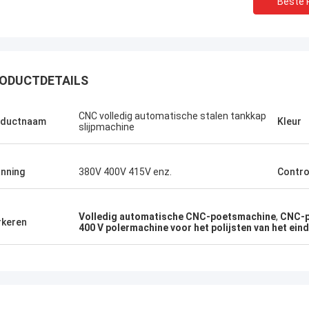
Beste P
ODUCTDETAILS
CNC volledig automatische stalen tankkap
oductnaam
Kleur
slijpmachine
nning
380V 400V 415V enz.
Contr
Volledig automatische CNC-poetsmachine
,
CNC-p
keren
400 V polermachine voor het polijsten van het eind