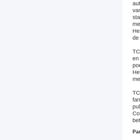
aut
va
st
me
He
de
TC
en
po
Het
me
TC
fa
pu
Co
be
Par