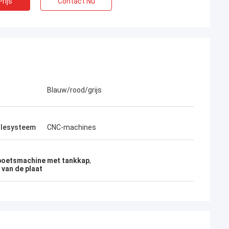
rijs
Contact Nu
Blauw/rood/grijs
olesysteem
CNC-machines
oetsmachine met tankkap
,
 van de plaat