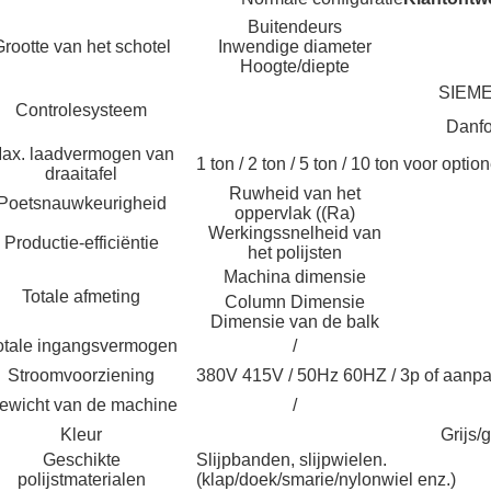
Buitendeurs
rootte van het schotel
Inwendige diameter
Hoogte/diepte
SIEME
Controlesysteem
Danf
ax. laadvermogen van
1 ton / 2 ton / 5 ton / 10 ton voor op
draaitafel
Ruwheid van het
Poetsnauwkeurigheid
oppervlak ((Ra)
Werkingssnelheid van
Productie-efficiëntie
het polijsten
Machina dimensie
Totale afmeting
Column Dimensie
Dimensie van de balk
otale ingangsvermogen
/
Stroomvoorziening
380V 415V / 50Hz 60HZ / 3p of aanp
ewicht van de machine
/
Kleur
Grijs/
Geschikte
Slijpbanden, slijpwielen.
polijstmaterialen
(klap/doek/smarie/nylonwiel enz.)