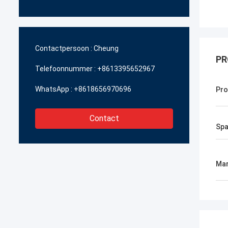
Contactpersoon :
Cheung
PR
Telefoonnummer :
+8613395652967
WhatsApp :
+8618656970696
Pr
Contact
Spa
Mar