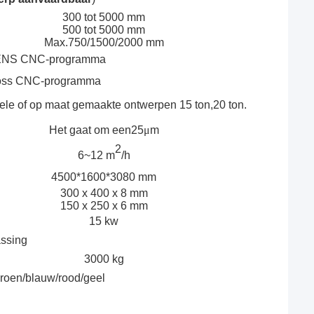
300 tot 5000 mm
500 tot 5000 mm
Max.750/1500/2000 mm
NS CNC-programma
oss CNC-programma
tionele of op maat gemaakte ontwerpen 15 ton,20 ton.
Het gaat om een25
μ
m
2
6~12 m
/h
4500*1600*3080 mm
300 x 400 x 8 mm
150 x 250 x 6 mm
15 kw
assing
3000 kg
groen/blauw/rood/geel