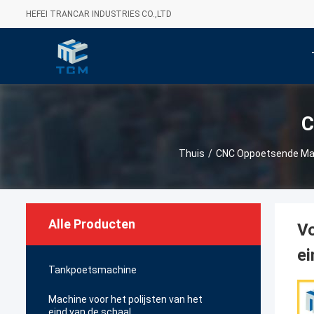
HEFEI TRANCAR INDUSTRIES CO.,LTD
C
Thuis
/
CNC Oppoetsende Ma
Alle Producten
Vo
e
Tankpoetsmachine
Machine voor het polijsten van het
eind van de schaal