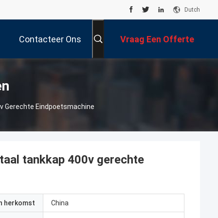
Dutch
Contacteer Ons
Vraag Een Offerte
Aan
en
0v Gerechte Eindpoetsmachine
taal tankkap 400v gerechte
an herkomst
China