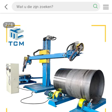
2
/
6