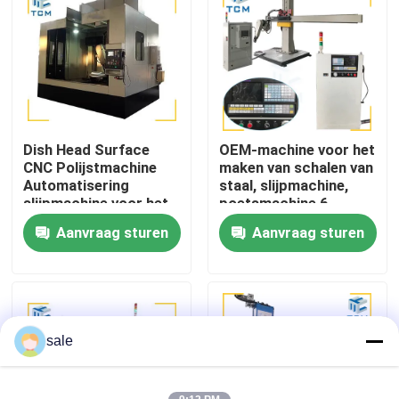
Fabriekstocht
Kwaliteitscontrole
Dish Head Surface
OEM-machine voor het
Neem contact met ons op
CNC Polijstmachine
maken van schalen van
Automatisering
staal, slijpmachine,
slijpmachine voor het
poetsmachine 6 -
Nieuws
polijsten van metaal
12m2/h
Aanvraag sturen
Aanvraag sturen
Gevallen
Vraag een offerte
sale
Tankpoetsmachine