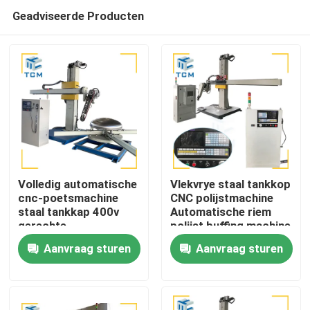
Geadviseerde Producten
Volledig automatische
Vlekvrye staal tankkop
cnc-poetsmachine
CNC polijstmachine
staal tankkap 400v
Automatische riem
Huis
gerechte
polijst buffing machine
eindpoetsmachine
Aanvraag sturen
Aanvraag sturen
Producten
Over ons