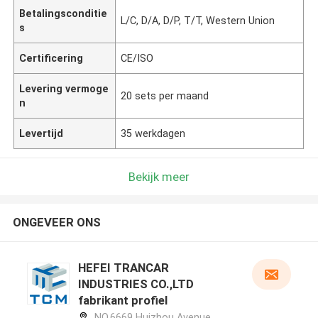
Betalingsconditie
L/C, D/A, D/P, T/T, Western Union
s
Certificering
CE/ISO
Levering vermoge
20 sets per maand
n
Levertijd
35 werkdagen
Bekijk meer
ONGEVEER ONS
HEFEI TRANCAR
INDUSTRIES CO.,LTD
fabrikant profiel
NO.6669 Huizhou Avenue