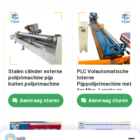
<= 0,25 μm
Fabriekstocht
Kwaliteitscontrole
Neem contact met ons op
Stalen cilinder externe
PLC Volautomatische
Nieuws
polijstmachine pijp
Interne
buiten polijstmachine
Pijppolijstmachine met
6m Max. Lengte en
0,25μm
Gevallen
Aanvraag sturen
Aanvraag sturen
Oppervlakteruwheid
Vraag een offerte
Tankpoetsmachine
sale