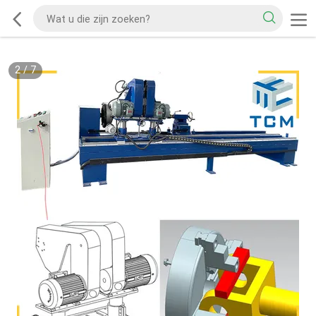
2
/
7