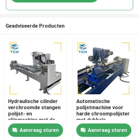
Geadviseerde Producten
Huis
Hydraulische cilinder
Automatische
verchroomde stangen
polijstmachine voor
polijst- en
harde chroompolijster
Producten
slijpmachine met de
met dubbele
beste fabrieksprijs
schroeffrequentiemotore
Aanvraag sturen
Aanvraag sturen
van Trancar Industries
met een
Over ons
oppervlaktegrafheid