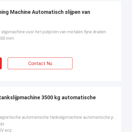
hing Machine Automatisch slijpen van
lijpmachine voor het polijsten van metalen fijne draden
300 mm
Contact Nu
tankslijpmachine 3500 kg automatische
CNC-elektromagnetische automatische tankslijpmachine automatische polijstmachine
ijs
5V enz.