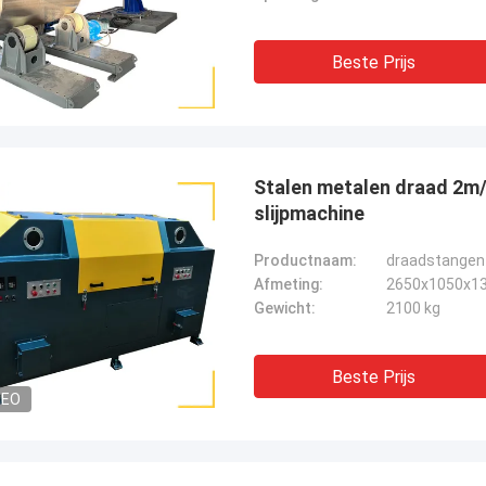
Beste Prijs
Stalen metalen draad 2m/
slijpmachine
Productnaam:
draadstangen
Afmeting:
2650x1050x1
Gewicht:
2100 kg
Beste Prijs
DEO