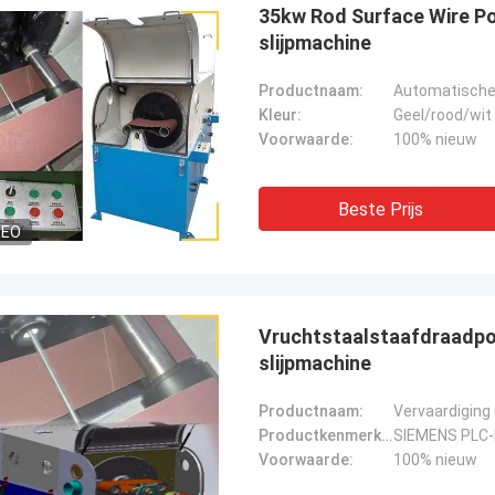
35kw Rod Surface Wire P
slijpmachine
Productnaam:
Kleur:
Geel/rood/wit
Voorwaarde:
100% nieuw
Beste Prijs
DEO
Vruchtstaalstaafdraadp
slijpmachine
Productnaam:
Vervaardiging
Productkenmerken:
Voorwaarde:
100% nieuw