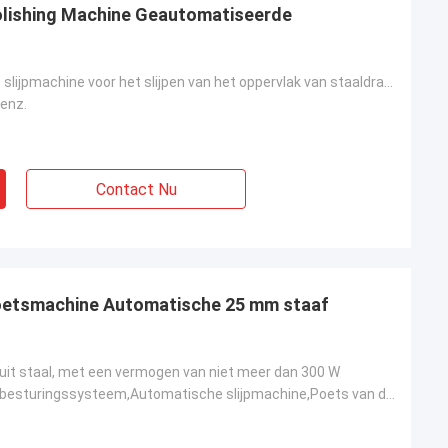
olishing Machine Geautomatiseerde
Automatische slijpmachine voor het slijpen van het oppervlak van staaldraadstaven
 enz.
Contact Nu
oetsmachine Automatische 25 mm staaf
 uit staal, met een vermogen van niet meer dan 300 W
SIEMENS PLC-besturingssysteem,Automatische slijpmachine,Poets van de oppervlakte van staaldraadstave