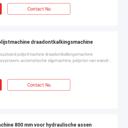
Contact Nu
lijstmachine draadontkalkingsmachine
uurband polijstmachine draadontkalkingsmachine
PLC-besturingssysteem, automatische slijpmachine, polijsten van walsdraadoppervlakken, roestverwijde
Contact Nu
chine 800 mm voor hydraulische assen