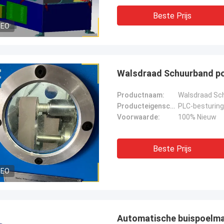
Beste Prijs
DEO
Walsdraad Schuurband po
Productnaam:
Walsdraad Sch
Producteigenschappen:
Voorwaarde:
100% Nieuw
Beste Prijs
DEO
Automatische buispoelma