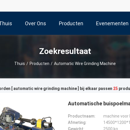
Thuis
Over Ons
Producten
Evenementen
Zoekresultaat
Thuis
/
Producten
/
Automatic Wire Grinding Machine
den [ automatic wire grinding machine ] bij elkaar passen
25
produ
Automatische buispoelma
Productnaam:
Afmeting:
14500*1200*
Gewicht:
2500 kg