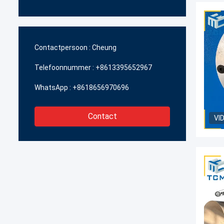
Contactpersoon :
Cheung
Telefoonnummer :
+8613395652967
WhatsApp :
+8618656970696
Contact
VI