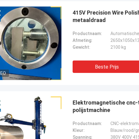
415V Precision Wire Polis
metaaldraad
Productnaam:
Automatische s
Afmeting:
2650x1050x1
Gewicht:
2100 kg
Beste Prijs
DEO
Elektromagnetische cnc-
polijstmachine
Productnaam:
Kleur:
Blauw/rood/gr
Spanning:
380V 400V 41