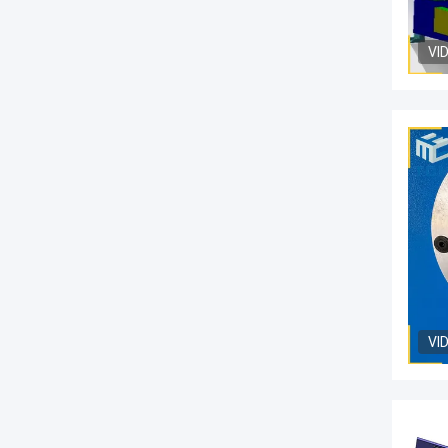
VI
VI