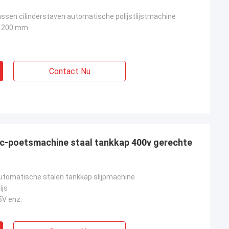
assen cilinderstaven automatische polijstlijstmachine
1200 mm
Contact Nu
nc-poetsmachine staal tankkap 400v gerechte
automatische stalen tankkap slijpmachine
ijs
5V enz.