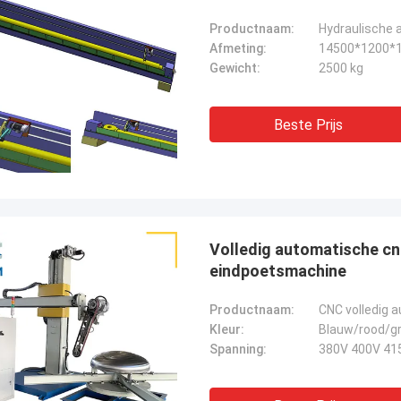
Productnaam:
Hydraulische 
Afmeting:
14500*1200*
Gewicht:
2500 kg
Beste Prijs
Volledig automatische c
eindpoetsmachine
Productnaam:
CNC volledig 
Kleur:
Blauw/rood/gr
Spanning:
380V 400V 41