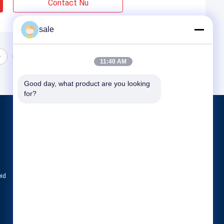
Contact Nu
sale
11:40 AM
Good day, what product are you looking 
for?
Producten
Tankpoetsmachine
Machine voor het polijsten van het eind van
CNC Oppoetsende Machine
eid
Alle categorieën