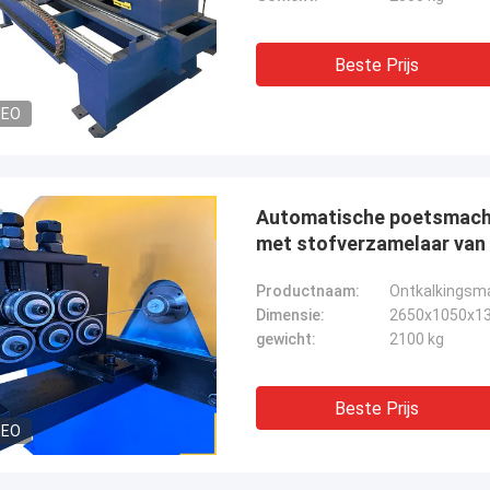
Beste Prijs
DEO
Automatische poetsmachi
met stofverzamelaar van 
Productnaam:
Ontkalkingsma
Dimensie:
2650x1050x1
gewicht:
2100 kg
Beste Prijs
DEO