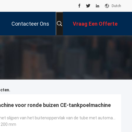
Dutch
Contacteer Ons
Vraag Een Offerte
Aan
cten.
chine voor ronde buizen CE-tankpoelmachine
machine voor het slijpen van het buitenoppervlak van de tube met automatisch polijsten
1200 mm