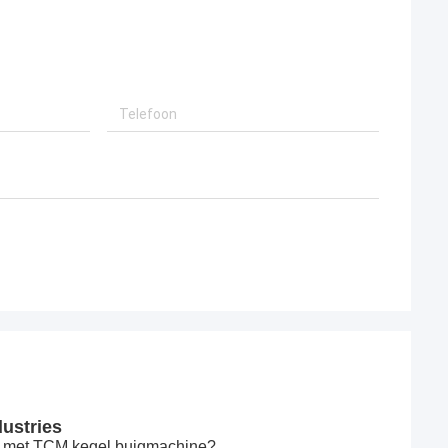
ustries
p met TCM kegel buigmachine?