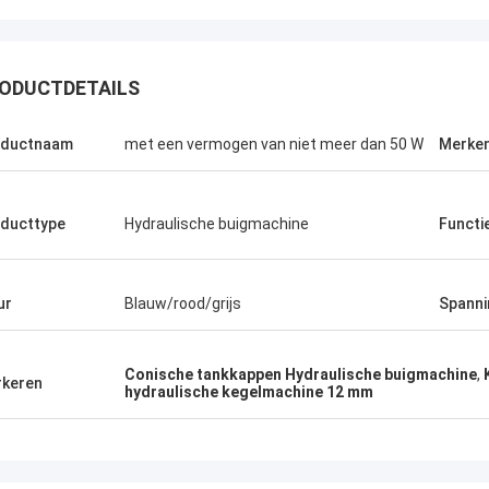
ODUCTDETAILS
oductnaam
met een vermogen van niet meer dan 50 W
Merke
ducttype
Hydraulische buigmachine
Functi
ur
Blauw/rood/grijs
Spanni
Conische tankkappen Hydraulische buigmachine
,
keren
hydraulische kegelmachine 12 mm