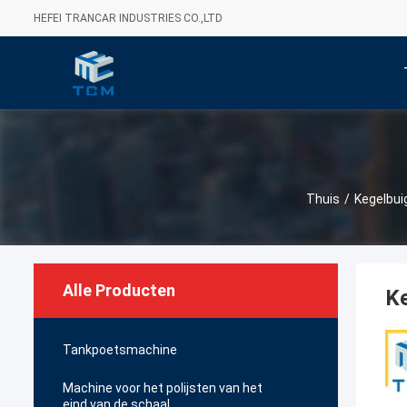
HEFEI TRANCAR INDUSTRIES CO.,LTD
Thuis
/
Kegelbu
Alle Producten
K
Tankpoetsmachine
Machine voor het polijsten van het
eind van de schaal