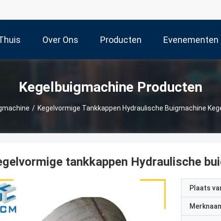
Thuis
Over Ons
Producten
Evenementen
Kegelbuigmachine Producten
igmachine
/
Kegelvormige Tankkappen Hydraulische Buigmachine Ke
egelvormige tankkappen Hydraulische b
Plaats v
Merknaa