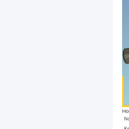
Ho
No
Ke