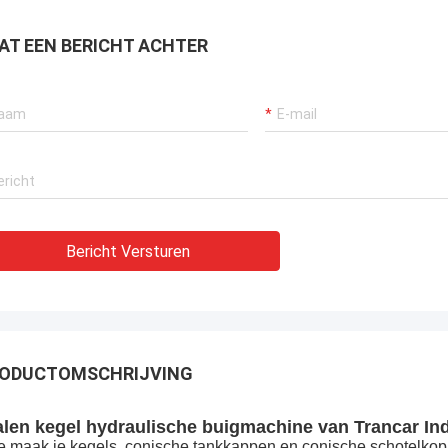
AT EEN BERICHT ACHTER
Bericht Versturen
ODUCTOMSCHRIJVING
alen kegel hydraulische buigmachine van Trancar Ind
 maak je kegels, conische tankkappen en conische schotelko