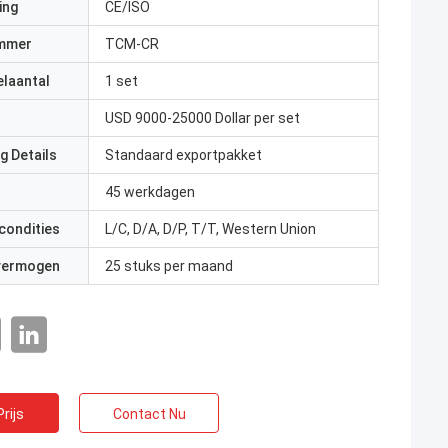
ing
CE/ISO
mmer
TCM-CR
elaantal
1 set
USD 9000-25000 Dollar per set
g Details
Standaard exportpakket
45 werkdagen
condities
L/C, D/A, D/P, T/T, Western Union
 vermogen
25 stuks per maand
rijs
Contact Nu