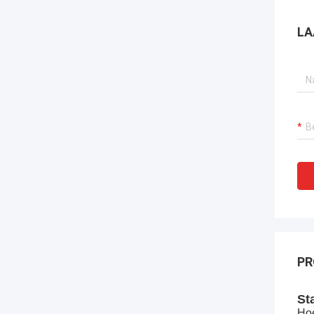
LA
PR
St
Hoe