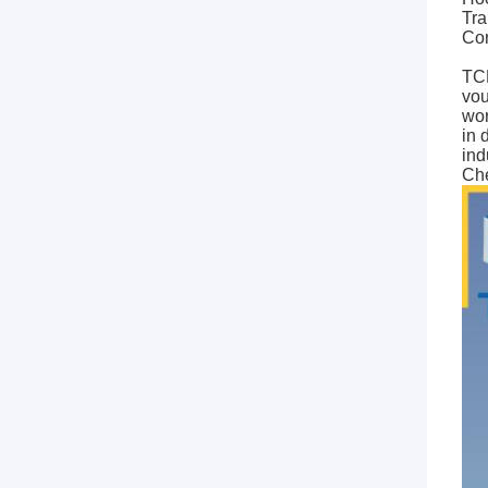
Tra
Con
TCM
vou
wor
in 
ind
Che