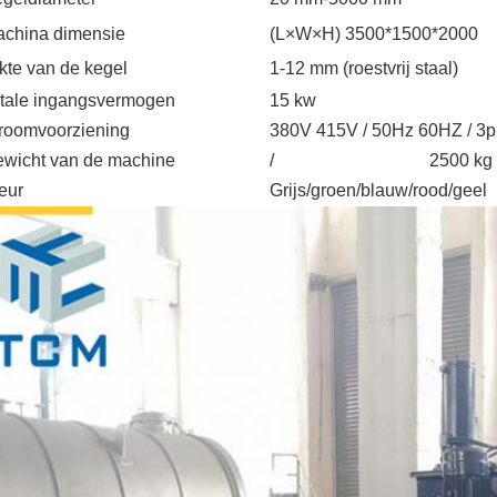
china dimensie
(L×W×H) 3500*1500*2000
kte van de kegel
1-12 mm (roestvrij staal)
tale ingangsvermogen
15 kw
roomvoorziening
380V 415V / 50Hz 60HZ / 3p
wicht van de machine
/
2500 kg
eur
Grijs/groen/blauw/rood/geel