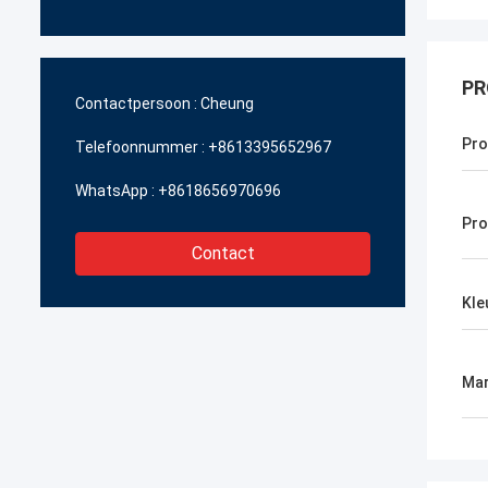
PR
Contactpersoon :
Cheung
Pr
Telefoonnummer :
+8613395652967
WhatsApp :
+8618656970696
Pro
Contact
Kle
Mar