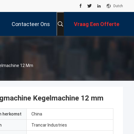
Dutch
Contacteer Ons
Vraag Een Offerte
Aan
gelmachine 12 Mm
uigmachine Kegelmachine 12 mm
an herkomst
China
m
Trancar Industries