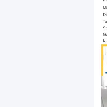
Ma
Di
To
St
Ge
Kl