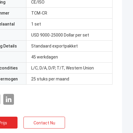
ing
CE/ISO
mmer
TCM-CR
elaantal
1 set
USD 9000-25000 Dollar per set
g Details
Standaard exportpakket
45 werkdagen
condities
L/C, D/A, D/P, T/T, Western Union
 vermogen
25 stuks per maand
rijs
Contact Nu