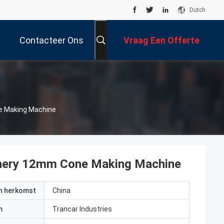
Dutch
Contacteer Ons
Vraag Een Offerte
Aan
e Making Machine
inery 12mm Cone Making Machine
an herkomst
China
m
Trancar Industries