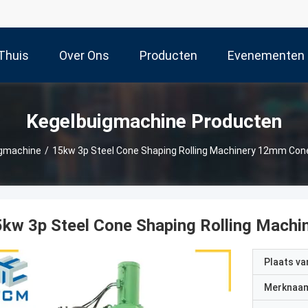
Thuis
Over Ons
Producten
Evenementen
Kegelbuigmachine Producten
igmachine
/
15kw 3p Steel Cone Shaping Rolling Machinery 12mm Con
5kw 3p Steel Cone Shaping Rolling Mach
Plaats v
Merknaa