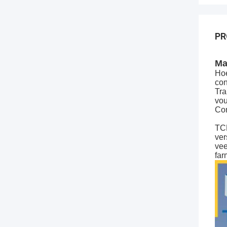
PR
Ma
Hoe
co
Tra
vou
Con
TCM
ver
vee
far