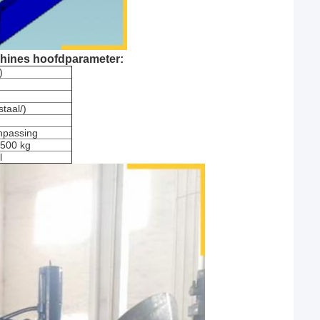
hines hoofdparameter:
)
staal/)
npassing
500 kg
l