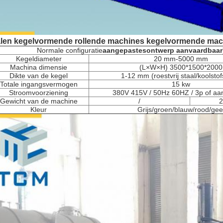
alen kegelvormende rollende machines kegelvormende mac
Normale configuratie
aangepaste
s
ontwerp aanvaardbaar
Kegeldiameter
20 mm-5000 mm
Machina dimensie
(L×W×H) 3500*1500*2000
Dikte van de kegel
1-12 mm (roestvrij staal/koolstof
Totale ingangsvermogen
15 kw
Stroomvoorziening
380V 415V / 50Hz 60HZ / 3p of aa
Gewicht van de machine
/
2
Kleur
Grijs/groen/blauw/rood/gee