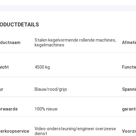
ODUCTDETAILS
Stalen kegelvormende rollende machines,
oductnaam
Afmeti
kegelmachines
icht
4500 kg
Functi
ur
Blauw/rood/grijs
Spanni
orwaarde
100% nieuw
garant
Video-ondersteuning/engineer overzeese
erkoopservice
Voorzi
dienst