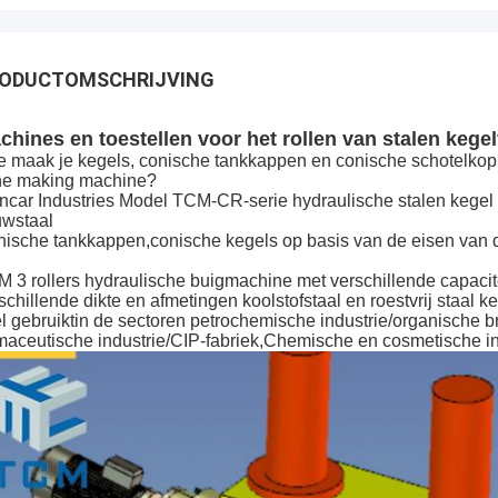
ODUCTOMSCHRIJVING
chines en toestellen voor het rollen van stalen keg
 maak je kegels, conische tankkappen en conische schotelkop
ne making machine?
ncar Industries Model TCM-CR-serie hydraulische stalen kege
wstaal
ische tankkappen,conische kegels op basis van de eisen van d
 3 rollers hydraulische buigmachine met verschillende capacite
schillende dikte en afmetingen koolstofstaal en roestvrij staal
l gebruikt
in de sectoren petrochemische industrie/organische b
maceutische industrie/CIP-fabriek,
Chemische en cosmetische in