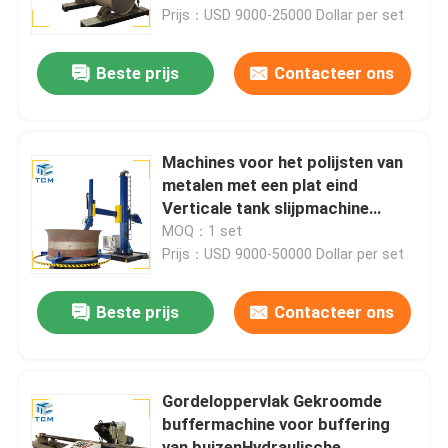
Prijs：USD 9000-25000 Dollar per set
Fabriekstocht
Beste prijs
Contacteer ons
Kwaliteitscontrole
Machines voor het polijsten van
Neem contact met ons op
metalen met een plat eind
Verticale tank slijpmachine
Automatische buffmachine
MOQ：1 set
Nieuws
Prijs：USD 9000-50000 Dollar per set
Gevallen
Beste prijs
Contacteer ons
Vraag een offerte
Gordeloppervlak Gekroomde
buffermachine voor buffering
Tankpoetsmachine
van buizenHydraulische