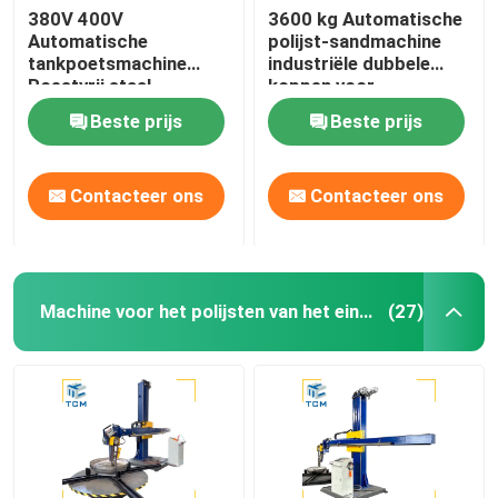
380V 400V
3600 kg Automatische
Automatische
polijst-sandmachine
tankpoetsmachine
industriële dubbele
Roestvrij staal
koppen voor
koppoetser tank
tankvaartuigen
Beste prijs
Beste prijs
schelppoetser
Contacteer ons
Contacteer ons
Machine voor het polijsten van het eind van de schaal
(27)