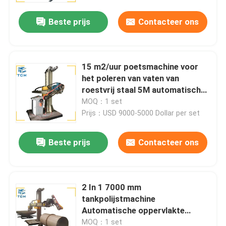
Beste prijs
Contacteer ons
15 m2/uur poetsmachine voor
het poleren van vaten van
roestvrij staal 5M automatische
slijpmachine
MOQ：1 set
Prijs：USD 9000-5000 Dollar per set
Beste prijs
Contacteer ons
Huis
2 In 1 7000 mm
Producten
tankpolijstmachine
Automatische oppervlakte
slijpmachine
Over ons
MOQ：1 set