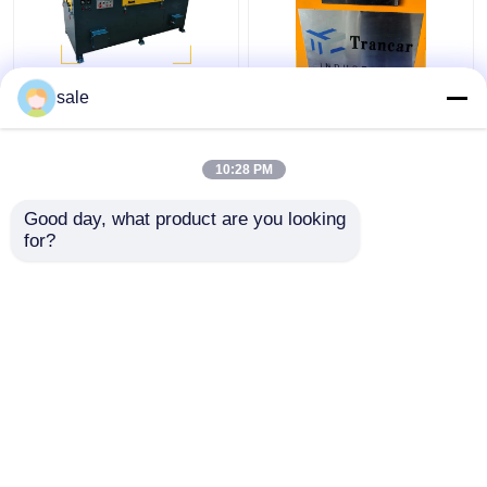
Stalen metalen draad
120 - 200 m/h
sale
2m/S Poliermachine
Automatische
Stangen Slijpen
roestverwijderingsmachin
Descale slijpmachine
Draadoppervlak slijpen
10:28 PM
Lining
Beste prijs
Beste prijs
Good day, what product are you looking 
for?
Contacteer ons
Contacteer ons
Bekijk meer
Thuis
Ongeveer ons
Contacteer ons
Sitemap
Privacybeleid