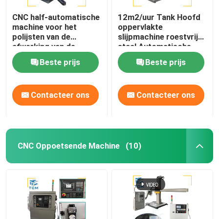
CNC half-automatische
12m2/uur Tank Hoofd
machine voor het
oppervlakte
polijsten van de
slijpmachine roestvrij
afwerking van de
staal Automatische
afwerking van de
Polisher
Beste prijs
Beste prijs
afwerking
Contacteer ons
Contacteer ons
CNC Oppoetsende Machine
(10)