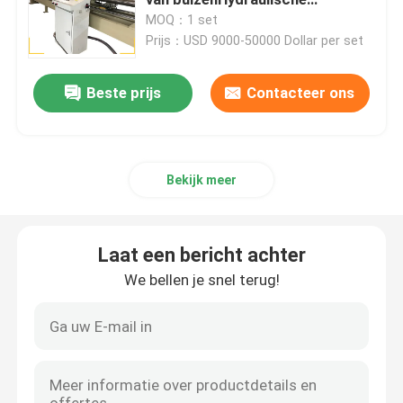
cilindermaling Linishing
MOQ：1 set
Prijs：USD 9000-50000 Dollar per set
Machine voor het polijsten van het eind van de schaal
Beste prijs
Contacteer ons
CNC Oppoetsende Machine
Automatische buispoelmachine
Bekijk meer
Draadpoetsmachine
Laat een bericht achter
Blad Oppoetsende Machine
We bellen je snel terug!
Automatische polijstmachine met stalen elleboog
Schommelmachine