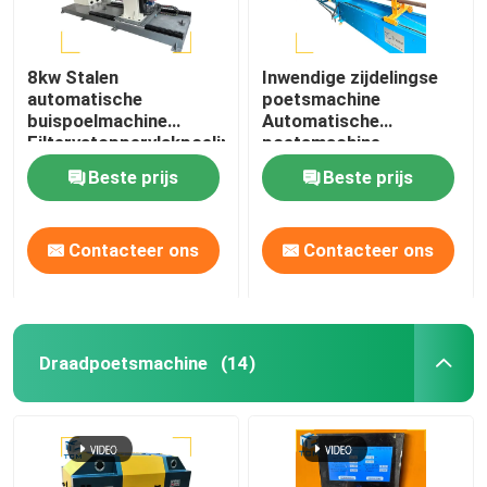
8kw Stalen
Inwendige zijdelingse
automatische
poetsmachine
buispoelmachine
Automatische
Filtervatoppervlakpoeling
poetsmachine
Poetsmachine voor een
Beste prijs
Beste prijs
enkele buis van staal
Contacteer ons
Contacteer ons
Draadpoetsmachine
(14)