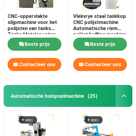
CNC-oppervlakte
Vlekvrye staal tankkop
slijpmachine voor het
CNC polijstmachine
polijsten van tanks
Automatische riem
Tanks Metalen vaten
polijst buffing machine
Spiegelspoelen
Beste prijs
Beste prijs
Contacteer ons
Contacteer ons
Automatische buispoelmachine
(25)