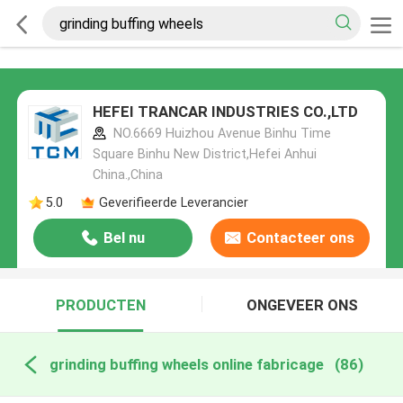
HEFEI TRANCAR INDUSTRIES CO.,LTD
NO.6669 Huizhou Avenue Binhu Time
Square Binhu New District,Hefei Anhui
China.,China
5.0
Geverifieerde Leverancier
Bel nu
Contacteer ons
PRODUCTEN
ONGEVEER ONS
grinding buffing wheels online fabricage
(86)