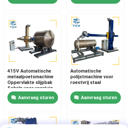
Fabriekstocht
Kwaliteitscontrole
Neem contact met ons op
Nieuws
415V Automatische
Automatische
metaalpoetsmachine
polijstmachine voor
Oppervlakte slijpbak
roestvrij staal
Schelp voor vaartuig
Gevallen
Aanvraag sturen
Aanvraag sturen
Vraag een offerte
Tankpoetsmachine