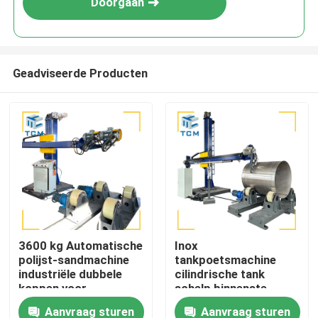
Doorgaan
Geadviseerde Producten
Huis
3600 kg Automatische
Inox
polijst-sandmachine
tankpoetsmachine
Producten
industriële dubbele
cilindrische tank
koppen voor
schelp binnenste
tankvaartuigen
oppervlakte
Aanvraag sturen
Aanvraag sturen
Over ons
metaalpoetsmachine