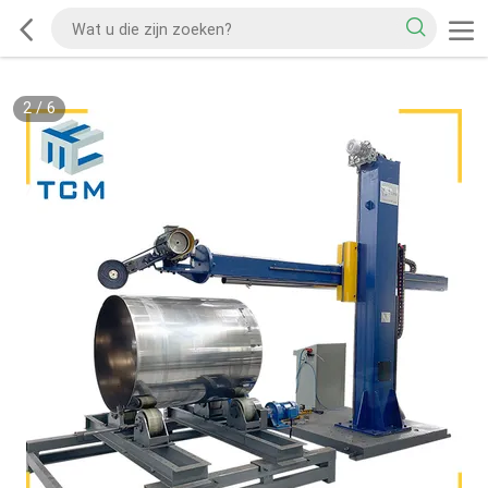
2
/
6