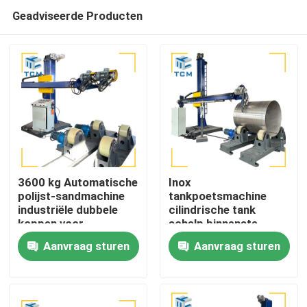
Geadviseerde Producten
3600 kg Automatische
Inox
polijst-sandmachine
tankpoetsmachine
industriële dubbele
cilindrische tank
Huis
koppen voor
schelp binnenste
tankvaartuigen
oppervlakte
Aanvraag sturen
Aanvraag sturen
metaalpoetsmachine
Producten
Over ons