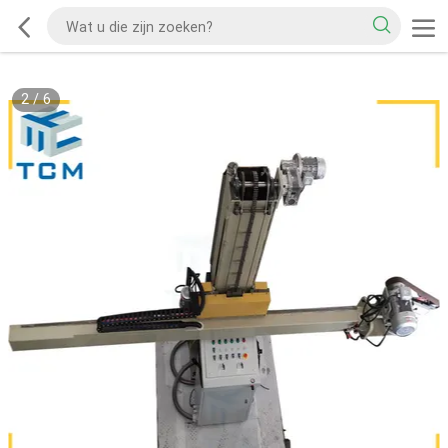
2
/
6