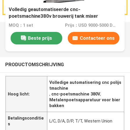
Volledig geautomatiseerde cnc-
poetsmachine380v brouwerij tank mixer
metaalpoetsapparatuur
MOQ：1 set
Prijs：USD 9000-5000 Dollar per set
Beste prijs
Contacteer ons
PRODUCTOMSCHRIJVING
Volledige automatisering cnc polijs
tmachine
Hoog licht:
,
cnc-poetsmachine 380V
,
Metalenpoetsapparatuur voor bier
bakken
Betalingsconditie
L/C, D/A, D/P, T/T, Western Union
s