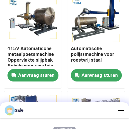
Fabriekstocht
Kwaliteitscontrole
415V Automatische
Automatische
Neem contact met ons op
metaalpoetsmachine
polijstmachine voor
Oppervlakte slijpbak
roestvrij staal
Schelp voor vaartuig
Nieuws
Aanvraag sturen
Aanvraag sturen
Gevallen
Vraag een offerte
sale
Tankpoetsmachine