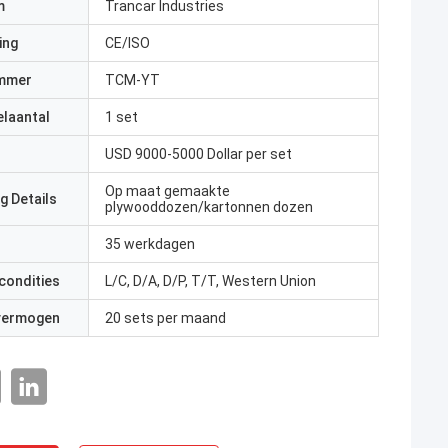
m
Trancar Industries
ing
CE/ISO
mmer
TCM-YT
elaantal
1 set
USD 9000-5000 Dollar per set
Op maat gemaakte
g Details
plywooddozen/kartonnen dozen
35 werkdagen
condities
L/C, D/A, D/P, T/T, Western Union
 vermogen
20 sets per maand