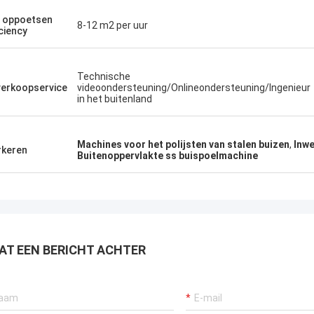
 oppoetsen
8-12 m2 per uur
iciency
Technische
erkoopservice
videoondersteuning/Onlineondersteuning/Ingenieur
in het buitenland
Machines voor het polijsten van stalen buizen
,
Inwe
keren
Buitenoppervlakte ss buispoelmachine
AT EEN BERICHT ACHTER