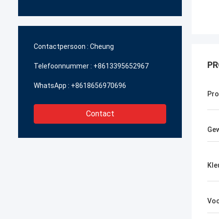
Contactpersoon :
Cheung
PR
Telefoonnummer :
+8613395652967
WhatsApp :
+8618656970696
Pr
Contact
Gew
Kle
Vo