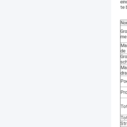
ein
te 
Nor
Gro
me
Max
de 
Gro
sc
Ma
dra
Po
Pro
Tot
To
St