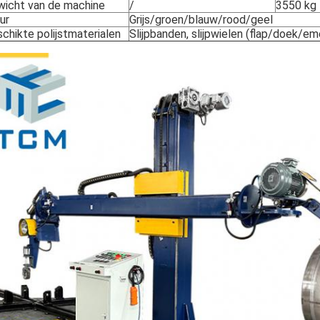
wicht van de machine
/
3550 kg
ur
Grijs/groen/blauw/rood/geel
chikte polijstmaterialen
Slijpbanden, slijpwielen (flap/doek/em