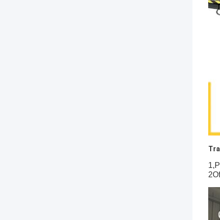
Tra
1,P
2Of