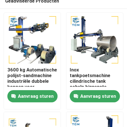
Geadviseerde Producten
3600 kg Automatische
Inox
polijst-sandmachine
tankpoetsmachine
industriële dubbele
cilindrische tank
koppen voor
schelp binnenste
Huis
tankvaartuigen
oppervlakte
Aanvraag sturen
Aanvraag sturen
metaalpoetsmachine
Producten
Over ons