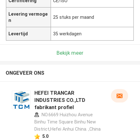
Certificering
CE/ISO
Levering vermoge
25 stuks per maand
n
Levertijd
35 werkdagen
Bekijk meer
ONGEVEER ONS
HEFEI TRANCAR
INDUSTRIES CO.,LTD
fabrikant profiel
NO.6669 Huizhou Avenue
Binhu Time Square Binhu New
District,Hefei Anhui China. ,China
5.0