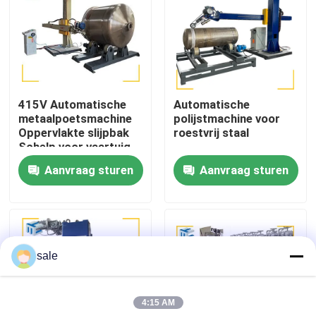
Fabriekstocht
Kwaliteitscontrole
415V Automatische
Automatische
metaalpoetsmachine
polijstmachine voor
Neem contact met ons op
Oppervlakte slijpbak
roestvrij staal
Schelp voor vaartuig
Aanvraag sturen
Aanvraag sturen
Nieuws
Gevallen
sale
Vraag een offerte
4:15 AM
Tankpoetsmachine