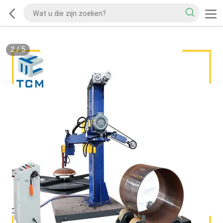
2
/
5