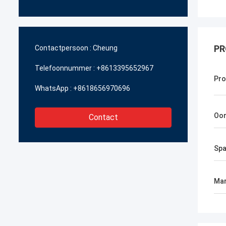
PR
Contactpersoon :
Cheung
Telefoonnummer :
+8613395652967
Pr
WhatsApp :
+8618656970696
Oor
Contact
Spa
Mar