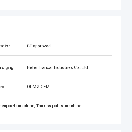
cation
CE approved
rdiging
Hefei Trancar Industries Co., Ltd.
en
ODM & OEM
inenpoetsmachine
,
Tank ss polijstmachine