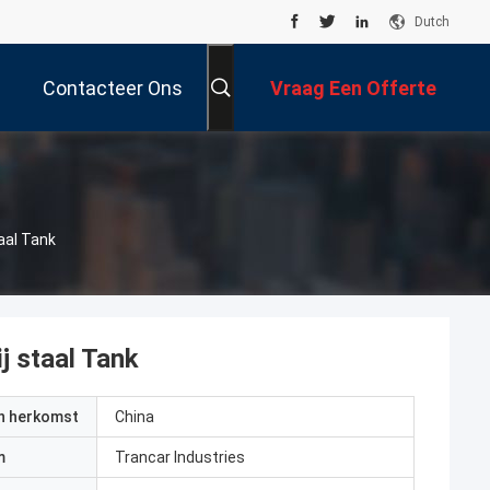
Dutch
Contacteer Ons
Vraag Een Offerte
Aan
aal Tank
j staal Tank
an herkomst
China
m
Trancar Industries