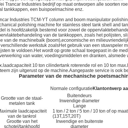
ei Trancar Industries bedrijf op maat ontworpen alle soorten roe
al tankkappen, een buispoelmachine enz.
ncar Industries TCM-YT column and boom manipulator polishing 
hanical polishing machine for stainless steel tank shell and tank
el is hoofdzakelijk bestemd voor zowel de oppervlaktebehande
ervlaktebehandeling van de tankkoppen, zoals het polijsten, sl
de van de machinebalk (boom),economische en milieuvriendeli
 verschillende werkstuk zoals
Het gebruik van een stuwspeler me
ijsten te voldoen.Het wordt op grote schaal toegepast in de me
verwerking van water, voedingsmiddelen en dranken, alsmede wat
.laadcapaciteit 10 ton cilindertank roterende rol en 10 ton max
teem zijn uitgerust op de machine.Aangepaste service is ook b
Parameter van de mechanische poetsmachine 
Normale configuratie
Klantontwerp a
Buitendeurs
Grootte van de staal-
Inwendige diameter
metalen tank
Lange
aximale laadcapaciteit
1 ton / 2 ton / 5 ton / 10 ton of op maat
van de tankrol
(13T,15T,20T)
Grootte van het
Inwendige en buitenste
schotel/tankhoofd
diameter