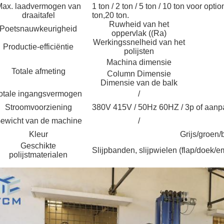
ax. laadvermogen van
1 ton / 2 ton / 5 ton / 10 ton voor o
draaitafel
ton,20 ton.
Ruwheid van het
Poetsnauwkeurigheid
oppervlak ((Ra)
Werkingssnelheid van het
Productie-efficiëntie
polijsten
Machina dimensie
Totale afmeting
Column Dimensie
Dimensie van de balk
otale ingangsvermogen
/
Stroomvoorziening
380V 415V / 50Hz 60HZ / 3p of aanp
ewicht van de machine
/
Kleur
Grijs/groen/
Geschikte
Slijpbanden, slijpwielen (flap/doek/e
polijstmaterialen