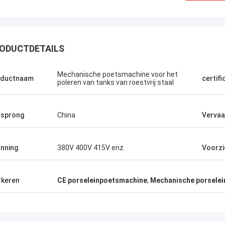
ODUCTDETAILS
Mechanische poetsmachine voor het
oductnaam
certifi
poleren van tanks van roestvrij staal
sprong
China
Vervaa
nning
380V 400V 415V enz.
Voorzi
keren
CE porseleinpoetsmachine
,
Mechanische porsele