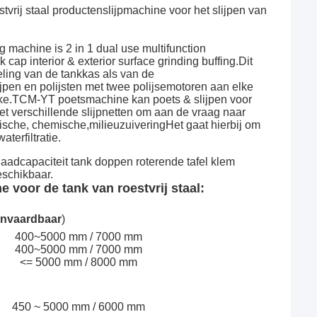
stvrij staal productenslijpmachine voor het slijpen van
machine is 2 in 1 dual use multifunction
 cap interior & exterior surface grinding buffing.Dit
ling van de tankkas als van de
ijpen en polijsten met twee polijsemotoren aan elke
jke.TCM-YT poetsmachine kan poets & slijpen voor
t verschillende slijpnetten om aan de vraag naar
dische, chemische,milieuzuiveringHet gaat hierbij om
erfiltratie.
.laadcapaciteit tank doppen roterende tafel klem
eschikbaar.
voor de tank van roestvrij staal:
anvaardbaar
)
400~5000 mm / 7000 mm
400~5000 mm / 7000 mm
<= 5000 mm / 8000 mm
450 ~ 5000 mm / 6000 mm