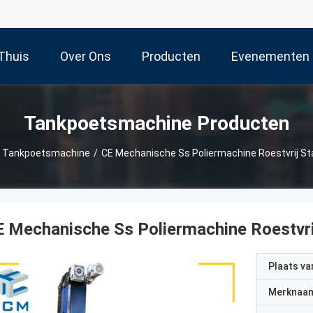
Thuis
Over Ons
Producten
Evenementen
Tankpoetsmachine Producten
Tankpoetsmachine
/
CE Mechanische Ss Poliermachine Roestvrij St
 Mechanische Ss Poliermachine Roestvri
Plaats v
Merknaa