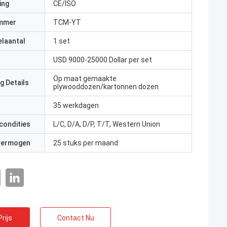
ing
CE/ISO
mmer
TCM-YT
elaantal
1 set
USD 9000-25000 Dollar per set
Op maat gemaakte
g Details
plywooddozen/kartonnen dozen
35 werkdagen
condities
L/C, D/A, D/P, T/T, Western Union
 vermogen
25 stuks per maand
rijs
Contact Nu