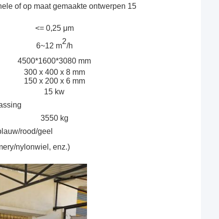
ptionele of op maat gemaakte ontwerpen 15
<= 0,25 μm
2
6~12 m
/h
4500*1600*3080 mm
300 x 400 x 8 mm
150 x 200 x 6 mm
15 kw
assing
3550 kg
blauw/rood/geel
mery/nylonwiel, enz.)