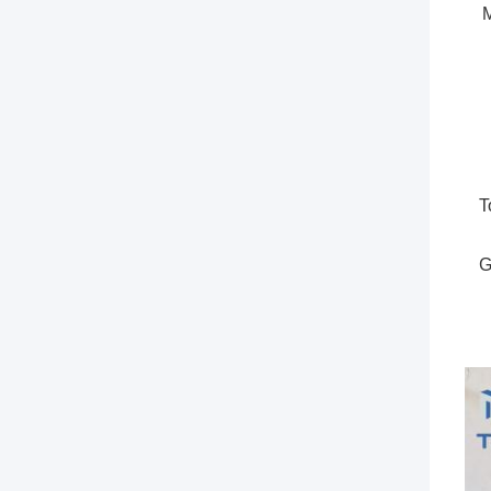
M
T
G