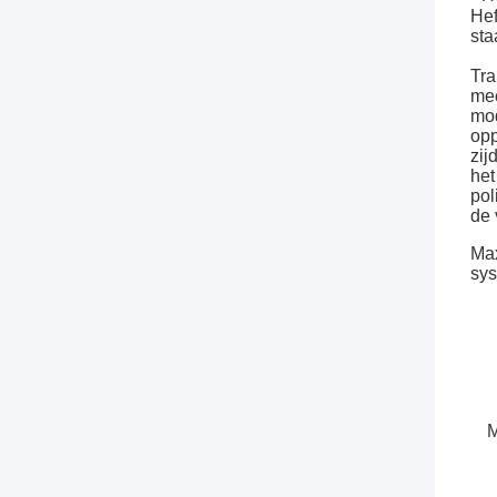
Hef
sta
Tra
mec
mod
opp
zij
het
pol
de 
Max
sys
M