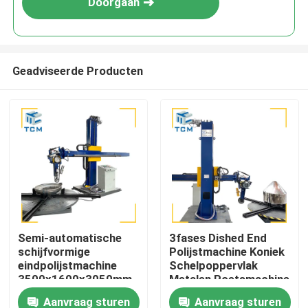
Doorgaan
Geadviseerde Producten
Huis
Semi-automatische
3fases Dished End
schijfvormige
Polijstmachine Koniek
Producten
eindpolijstmachine
Schelpoppervlak
3500x1600x3050mm
Metalen Poetsmachine
2500 kg met een
Aanvraag sturen
Aanvraag sturen
Over ons
efficiëntie van 8-12m2