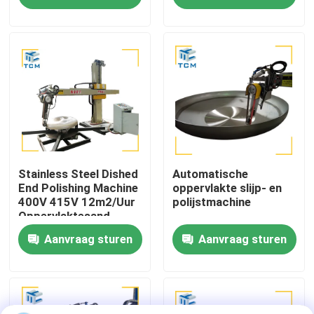
per uur
Fabriekstocht
Kwaliteitscontrole
Neem contact met ons op
Nieuws
Stainless Steel Dished
Automatische
End Polishing Machine
oppervlakte slijp- en
400V 415V 12m2/Uur
polijstmachine
Oppervlaktesand
Gevallen
Aanvraag sturen
Aanvraag sturen
Vraag een offerte
Tankpoetsmachine