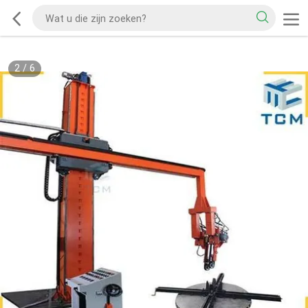
2
/
6