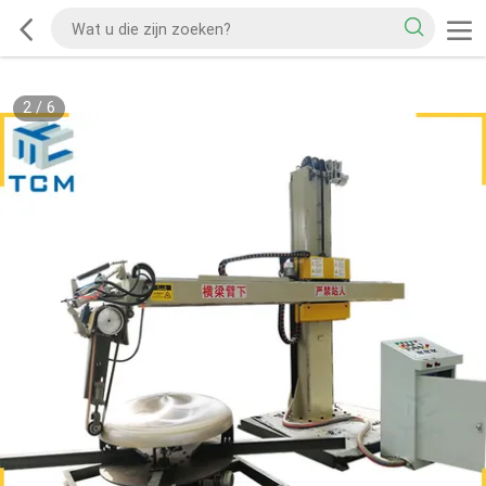
2
/
6