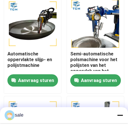
Fabriekstocht
Kwaliteitscontrole
Neem contact met ons op
Automatische
Semi-automatische
oppervlakte slijp- en
polsmachine voor het
polijstmachine
polijsten van het
Nieuws
oppervlak van het
afgeronde eind
Aanvraag sturen
Aanvraag sturen
Gevallen
Vraag een offerte
sale
Tankpoetsmachine