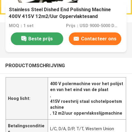
Stainless Steel Dished End Polishing Machine
400V 415V 12m2/Uur Oppervlaktesand
MOQ：1 set
Prijs：USD 9000-5000 Dollar per set
Beste prijs
Contacteer ons
PRODUCTOMSCHRIJVING
400 V polermachine voor het polijst
en van het eind van de plaat
,
Hoog licht:
415V roestvrij staal schotelpoetsm
achine
,
12 m2/uur oppervlaksslijpmachine
Betalingsconditie
L/C, D/A, D/P, T/T, Western Union
s