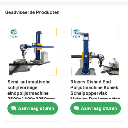
Geadviseerde Producten
Semi-automatische
3fases Dished End
schijfvormige
Polijstmachine Koniek
Huis
eindpolijstmachine
Schelpoppervlak
3500x1600x3050mm
Metalen Poetsmachine
2500 kg met een
Aanvraag sturen
Aanvraag sturen
Producten
efficiëntie van 8-12m2
per uur
Over ons