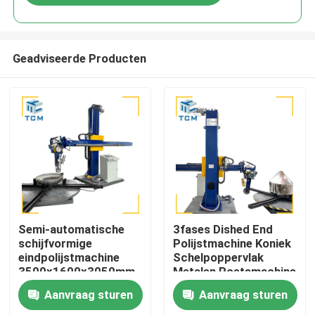
Geadviseerde Producten
Huis
Semi-automatische
3fases Dished End
schijfvormige
Polijstmachine Koniek
eindpolijstmachine
Schelpoppervlak
Producten
3500x1600x3050mm
Metalen Poetsmachine
2500 kg met een
Aanvraag sturen
Aanvraag sturen
efficiëntie van 8-12m2
Over ons
per uur