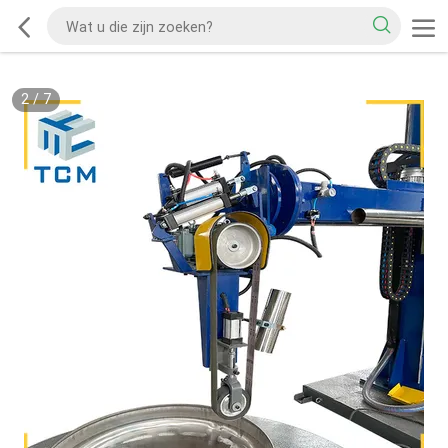
2
/
7