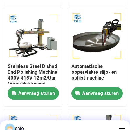
Fabriekstocht
Kwaliteitscontrole
Neem contact met ons op
Stainless Steel Dished
Automatische
Nieuws
End Polishing Machine
oppervlakte slijp- en
400V 415V 12m2/Uur
polijstmachine
Oppervlaktesand
Gevallen
Aanvraag sturen
Aanvraag sturen
Vraag een offerte
Tankpoetsmachine
sale