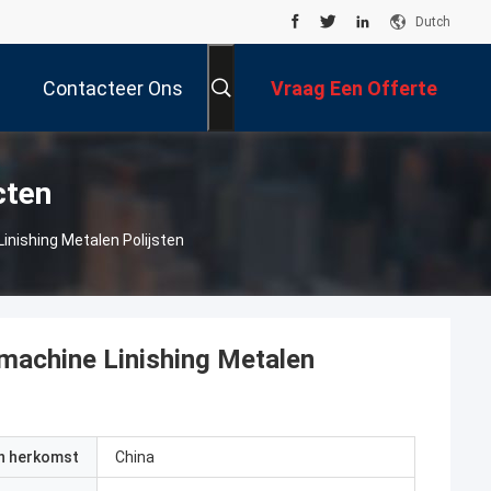
Dutch
Contacteer Ons
Vraag Een Offerte
Aan
cten
nishing Metalen Polijsten
machine Linishing Metalen
an herkomst
China