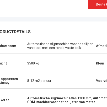
Beste P
ODUCTDETAILS
Automatische slijpmachine voor het slijpen
oductnaam
Afmeti
van staal met een ronde vaste balk
icht
3500 kg
Kleur
 oppoetsen
8-12 m2 per uur
Voorzi
iciency
Automatische slijpmachine van 1200 mm
,
Automati
keren
ODM-machine voor het polijsten van metaal