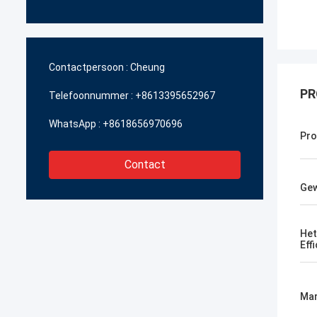
Contactpersoon :
Cheung
PR
Telefoonnummer :
+8613395652967
WhatsApp :
+8618656970696
Pr
Contact
Gew
Het
Eff
Mar