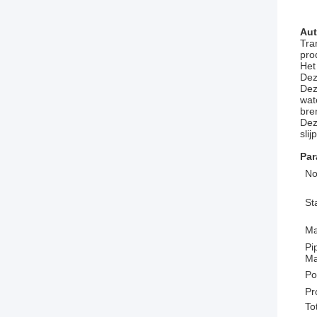
Aut
Tra
pro
Het
Dez
Dez
wat
bre
Dez
sli
Par
No
St
Ma
Pi
Ma
Po
Pr
To