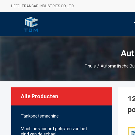
HEFEI TRANCAR INDUSTRIES CO.,LTD
Aut
Thuis
/
Automatische Bu
Alle Producten
12
po
Tankpoetsmachine
Machine voor het polijsten van het
eind van de schaal