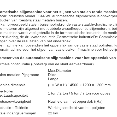
omatische slijpmachine voor het slijpen van stalen ronde massie
ncar Industries Model TCM-WP automatische slijpmachine is ontworpen v
ducten van roestvrij staal metalen buizen.
 kan bijvoorbeeld stalen buizenpolijst,ronde vaste staaf,hydraulische c
e motoren zijn uitgerust met dubbele wisselfrequentie slijpmotoren, 
e machine wordt veel gebruikt in de farmaceutische industrie, de medi
erzuivering, de drukvatenindustrie,Cosmetische industrieDe Commissie
ngen over de resultaten van het onderzoek.
e machine kan bovendien het oppervlak van de vaste staaf polijsten, k
jpen.#machine voor het slijpen van vaste balken #machine voor het polij
ameter van de automatische slijpmachine voor het oppervlak van 
rmale configuratie ((ontwerp van de klant aanvaardbaar)
Max.Diameter
alen metalen Pijpgrootte
Dikte
Lange
china dimensie
(L × W × H) 14500 × 1200 × 1200 mm
pe Roller
1 ton / 2 ton / 5 ton / 7 ton voor opties
x.Laadcapaciteit
etsnauwkeurigheid
Ruwheid van het oppervlak ((Ra)
oductie-efficiëntie
Werkingssnelheid van het polijsten
tale ingangsvermogen
22 kw