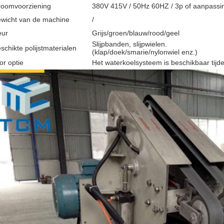
roomvoorziening
380V 415V / 50Hz 60HZ / 3p of aanpassi
wicht van de machine
/
eur
Grijs/groen/blauw/rood/geel
Slijpbanden, slijpwielen.
schikte polijstmaterialen
(klap/doek/smarie/nylonwiel enz.)
or optie
Het waterkoelsysteem is beschikbaar tijden