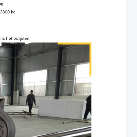
ng
3800 kg
s het polijsten.