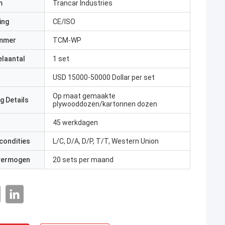
m
Trancar Industries
ing
CE/ISO
mmer
TCM-WP
elaantal
1 set
USD 15000-50000 Dollar per set
Op maat gemaakte
g Details
plywooddozen/kartonnen dozen
45 werkdagen
condities
L/C, D/A, D/P, T/T, Western Union
 vermogen
20 sets per maand