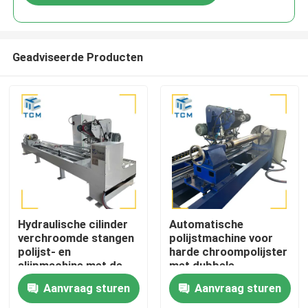
Geadviseerde Producten
Huis
Hydraulische cilinder
Automatische
verchroomde stangen
polijstmachine voor
polijst- en
harde chroompolijster
Producten
slijpmachine met de
met dubbele
beste fabrieksprijs
schroeffrequentiemotore
Aanvraag sturen
Aanvraag sturen
van Trancar Industries
met een
Over ons
oppervlaktegrafheid