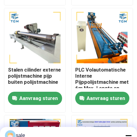
<= 0,25 μm
Fabriekstocht
Kwaliteitscontrole
Neem contact met ons op
Stalen cilinder externe
PLC Volautomatische
Nieuws
polijstmachine pijp
Interne
buiten polijstmachine
Pijppolijstmachine met
6m Max. Lengte en
0,25μm
Gevallen
Aanvraag sturen
Aanvraag sturen
Oppervlakteruwheid
Vraag een offerte
Tankpoetsmachine
sale