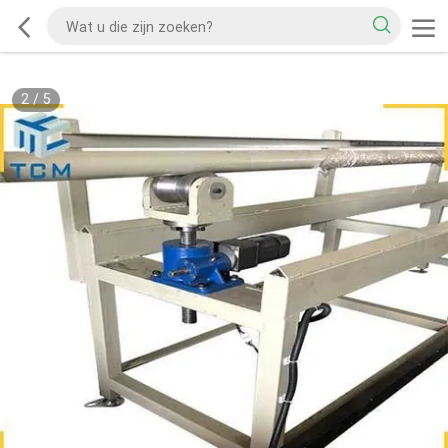
2
/
5