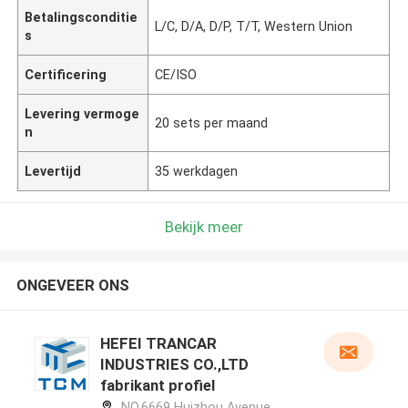
Betalingsconditie
L/C, D/A, D/P, T/T, Western Union
s
Certificering
CE/ISO
Levering vermoge
20 sets per maand
n
Levertijd
35 werkdagen
Bekijk meer
ONGEVEER ONS
HEFEI TRANCAR
INDUSTRIES CO.,LTD
fabrikant profiel
NO.6669 Huizhou Avenue