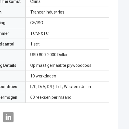
an herkomst
China
m
Trancar Industries
ing
CE/ISO
mmer
TCM-XTC
elaantal
1 set
USD 800-2000 Dollar
g Details
Op maat gemaakte plywooddoos
10 werkdagen
condities
L/C, D/A, D/P, T/T, Western Union
 vermogen
60 reeksen per maand