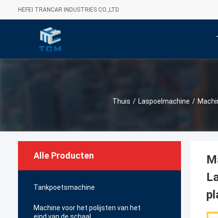
HEFEI TRANCAR INDUSTRIES CO.,LTD
Thuis
/
Laspoelmachine
/
Machin
Alle Producten
Ma
La
Tankpoetsmachine
pl
Machine voor het polijsten van het
eind van de schaal