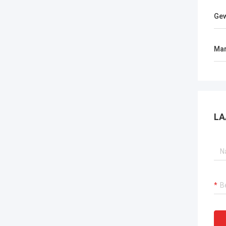
Gew
Mar
LA