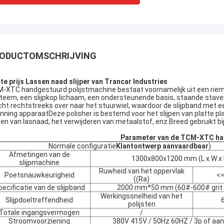
ODUCTOMSCHRIJVING
te prijs Lassen naad slijper van Trancar Industries
-XTC handgestuurd polijstmachine bestaat voornamelijk uit een riem 
teem, een slijpkop lichaam, een ondersteunende basis, staande staven
cht rechtstreeks over naar het stuurwiel, waardoor de slijpband met 
nning apparaatDeze polisher is bestemd voor het slijpen van platte pla
jpen van lasnaad, het verwijderen van metaalstof, enz.Breed gebruikt b
Parameter van de TCM-XTC ha
Normale configuratie
Klantontwerp aanvaardbaar
)
Afmetingen van de
1300x800x1200 mm (L x W x 
slijpmachine
Ruwheid van het oppervlak
Poetsnauwkeurigheid
<=
((Ra)
pecificatie van de slijpband
2000 mm*50 mm (60#-600# grit
Werkingssnelheid van het
Slijpdoeltreffendheid
polijsten
Totale ingangsvermogen
/
Stroomvoorziening
380V 415V / 50Hz 60HZ / 3p of aa