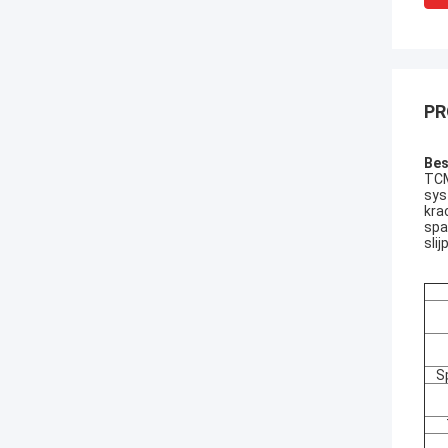
PR
Bes
TCM
sys
kra
spa
sli
S