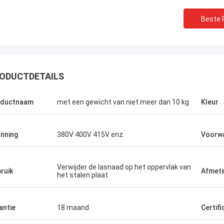
Beste P
ODUCTDETAILS
oductnaam
met een gewicht van niet meer dan 10 kg
Kleur
nning
380V 400V 415V enz.
Voorw
Verwijder de lasnaad op het oppervlak van
ruik
Afmeti
het stalen plaat
antie
18 maand
Certifi