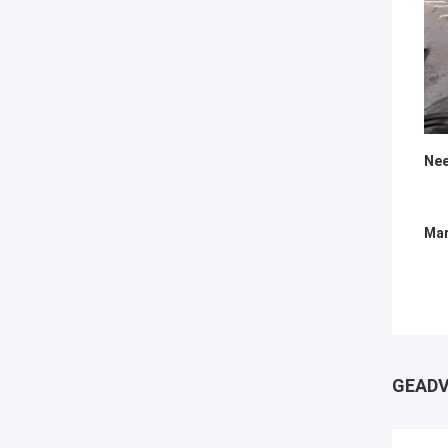
Nee
Mar
GEADV