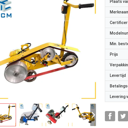
Plaats v
Merknaa
Certificer
Modelnu
Min. best
Prijs
Verpakkin
Levertijd
Betalings
Levering