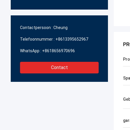
Contactpersoon :
Cheung
Telefoonnummer :
+8613395652967
PR
WhatsApp :
+8618656970696
Pr
Contact
Spa
Geb
gar