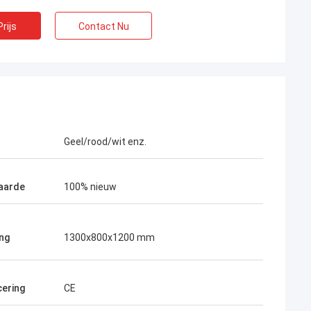
rijs
Contact Nu
Geel/rood/wit enz.
aarde
100% nieuw
ng
1300x800x1200 mm
cering
CE