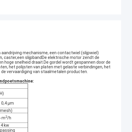
aandrijving mechanisme, een contactwiel (slijpwiel)
, caster,een slijpbandDe elektrische motor zendt de
een hoge snelheid draait.De gordel wordt gespannen door de
ten, het polijsten van platen met gelaste verbindingen, het
ij de vervaardiging van staalmetalen producten.
ndpoetsmachine:
H)
 0,4 μm
 mesh)
2
6 m
/h
4 kw
npassing