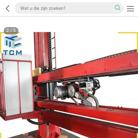
2
/
5