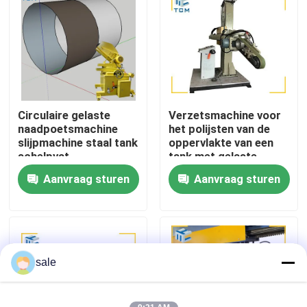
Fabriekstocht
Kwaliteitscontrole
Circulaire gelaste
Verzetsmachine voor
Neem contact met ons op
naadpoetsmachine
het polijsten van de
slijpmachine staal tank
oppervlakte van een
schelpvat
tank met gelaste
Nieuws
schelpen 6 ~ 12m2/h
Aanvraag sturen
Aanvraag sturen
Polijsten van platte
oppervlakken
Gevallen
Vraag een offerte
sale
Tankpoetsmachine