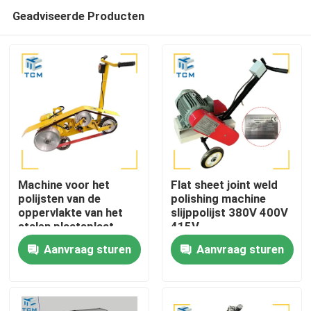
Geadviseerde Producten
Machine voor het
Flat sheet joint weld
polijsten van de
polishing machine
oppervlakte van het
slijppolijst 380V 400V
Huis
stalen plaatsplaat
415V
Lasmachine voor het
Aanvraag sturen
Aanvraag sturen
polijsten van de
Producten
oppervlakte van het
stalen
plaatsplaatsplaatsplaat
Over ons