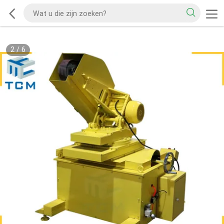
2
/
6