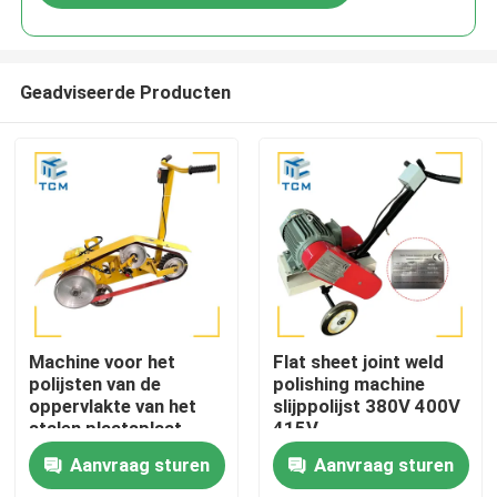
Geadviseerde Producten
Huis
Machine voor het
Flat sheet joint weld
polijsten van de
polishing machine
oppervlakte van het
slijppolijst 380V 400V
Producten
stalen plaatsplaat
415V
Lasmachine voor het
Aanvraag sturen
Aanvraag sturen
polijsten van de
Over ons
oppervlakte van het