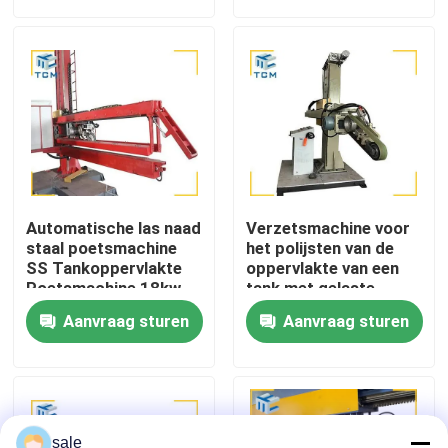
stalen
plaatsplaatsplaatsplaat
Fabriekstocht
Kwaliteitscontrole
Neem contact met ons op
Automatische las naad
Verzetsmachine voor
Nieuws
staal poetsmachine
het polijsten van de
SS Tankoppervlakte
oppervlakte van een
Poetsmachine 18kw
tank met gelaste
schelpen 6 ~ 12m2/h
Gevallen
Aanvraag sturen
Aanvraag sturen
Polijsten van platte
oppervlakken
Vraag een offerte
Tankpoetsmachine
sale