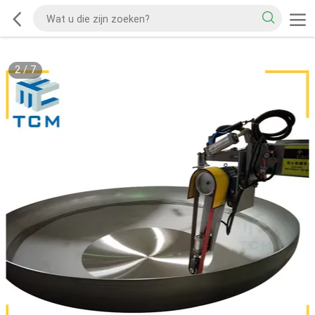
2
/
7