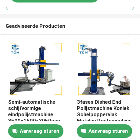
Geadviseerde Producten
Huis
Semi-automatische
3fases Dished End
schijfvormige
Polijstmachine Koniek
eindpolijstmachine
Schelpoppervlak
Producten
3500x1600x3050mm
Metalen Poetsmachine
2500 kg met een
Aanvraag sturen
Aanvraag sturen
efficiëntie van 8-12m2
Over ons
per uur