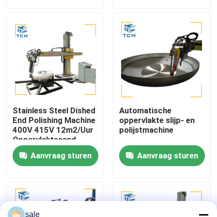
Fabriekstocht
Kwaliteitscontrole
Neem contact met ons op
Stainless Steel Dished
Automatische
Nieuws
End Polishing Machine
oppervlakte slijp- en
400V 415V 12m2/Uur
polijstmachine
Oppervlaktesand
Gevallen
Aanvraag sturen
Aanvraag sturen
Vraag een offerte
Tankpoetsmachine
sale