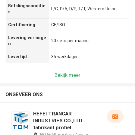
Betalingsconditie
L/C, D/A, D/P, T/T, Western Union
s
Certificering
CE/ISO
Levering vermoge
20 sets per maand
n
Levertijd
35 werkdagen
Bekijk meer
ONGEVEER ONS
HEFEI TRANCAR
INDUSTRIES CO.,LTD
fabrikant profiel
NO.6669 Huizhou Avenue