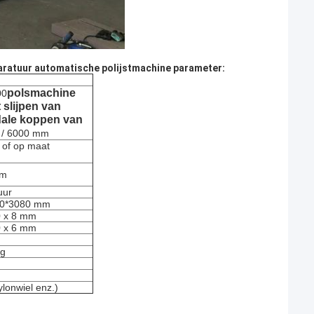
aratuur automatische polijstmachine parameter:
polsmachine
00
 slijpen van
ïdale koppen van
/ 6000 mm
e of op maat
μm
uur
00*3080 mm
0 x 8 mm
0 x 6 mm
ng
ylonwiel enz.)