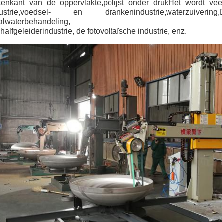
tenkant van de oppervlakte,polijst onder druk
Het wordt vee
dustrie,voedsel- en drankenindustrie,waterzuivering,
alwaterbehandeling,
halfgeleiderindustrie, de fotovoltaïsche industrie, enz.