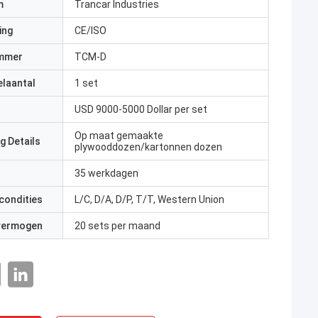
m
Trancar Industries
ing
CE/ISO
mmer
TCM-D
elaantal
1 set
USD 9000-5000 Dollar per set
Op maat gemaakte
g Details
plywooddozen/kartonnen dozen
35 werkdagen
condities
L/C, D/A, D/P, T/T, Western Union
 vermogen
20 sets per maand