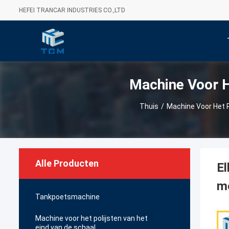
HEFEI TRANCAR INDUSTRIES CO.,LTD
Machine Voor H
Thuis
/
Machine Voor Het P
Alle Producten
El
me
Tankpoetsmachine
Machine voor het polijsten van het
eind van de schaal