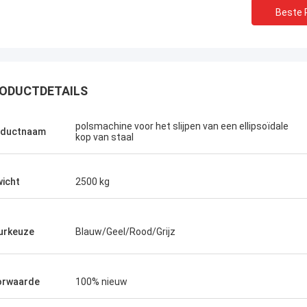
Beste P
ODUCTDETAILS
polsmachine voor het slijpen van een ellipsoïdale
oductnaam
kop van staal
icht
2500 kg
urkeuze
Blauw/Geel/Rood/Grijz
orwaarde
100% nieuw