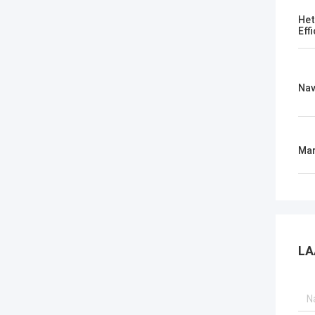
Het
Eff
Nav
Mar
LA