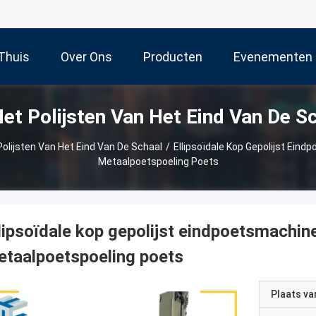
Thuis
Over Ons
Producten
Evenementen
et Polijsten Van Het Eind Van De S
olijsten Van Het Eind Van De Schaal
/
Ellipsoïdale Kop Gepolijst Eind
Metaalpoetspoeling Poets
lipsoïdale kop gepolijst eindpoetsmachine
taalpoetspoeling poets
Plaats v