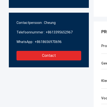
Contactpersoon :
Cheung
PR
Telefoonnummer :
+8613395652967
WhatsApp :
+8618656970696
Pr
Contact
Gew
Kle
Vo