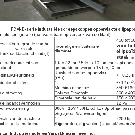
TCM-D-serie industriële scheepskoppen oppervlakte slijpapp
male configuratie (aanvaardbaar op verzoek van de klant)
450 tot 5
eschikbare grootte van het
voor het
Inwendige en buitenste
werkstuk
diameter
ellipso
Tankhoofd/schotel eindigt)
staal
mm 
.Laadcapaciteit van
1 ton / 2 ton / 5 ton / 10 ton voor optionel
aitafel
gemaakte ontwerpen 15 ton,20 ton.
Ruwheid van het oppervlak
tsnauwkeurigheid
<= 0,25 
((Ra)
2
ductie-efficiëntie
/
6~12 m
/
Machina dimensie
3500*16
ale afmeting
Column Dimensie
300 x 40
Dimensie van de balk
150 x 20
ale ingangsvermogen
/
12 kw
oomvoorziening
380V 415V / 50Hz 60HZ / 3p of aanpassi
ur
Grijs/groen/blauw/rood/geel
icht van de machine
/
2250 kg
chikt polijstmateriaal
Slijpbanden, slijpwielen (flap/stof/smarie/n
ncar Industries poleren
Verpakking en levering: