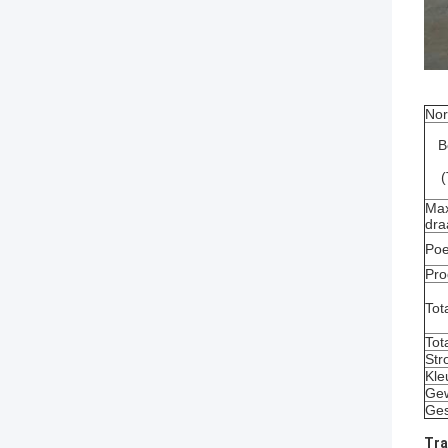
Nor
B
(
Max
dra
Poe
Pro
Tot
Tot
Str
Kle
Gew
Ges
Tra