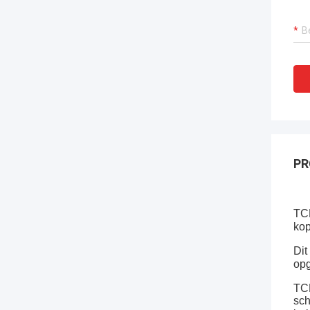
PR
TCM
kop
Dit
opg
TCM
sch