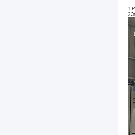
1,P
2Of