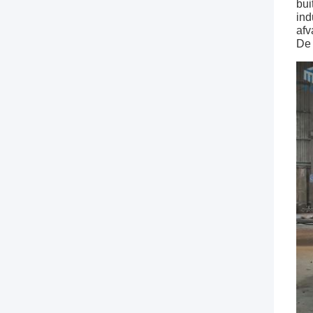
bui
in
afv
De 