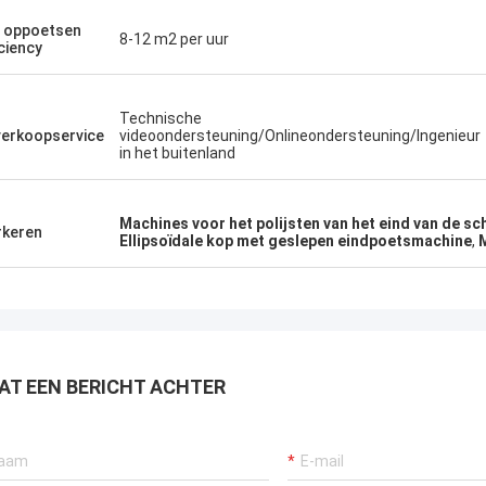
 oppoetsen
8-12 m2 per uur
iciency
Technische
erkoopservice
videoondersteuning/Onlineondersteuning/Ingenieur
in het buitenland
Machines voor het polijsten van het eind van de sc
keren
Ellipsoïdale kop met geslepen eindpoetsmachine
,
M
AT EEN BERICHT ACHTER