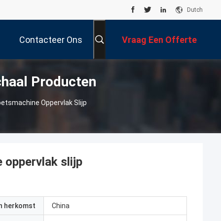
Dutch
Contacteer Ons
Vraag Een Offerte
chaal Producten
Aan
poetsmachine Oppervlak Slijp
 oppervlak slijp
an herkomst
China