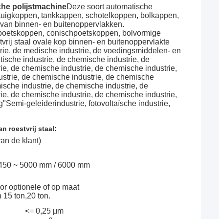
e polijstmachine
Deze soort automatische
rtuigkoppen, tankkappen, schotelkoppen, bolkappen,
 van binnen- en buitenoppervlakken.
dpoetskoppen, conischpoetskoppen, bolvormige
rij staal ovale kop binnen- en buitenoppervlakte
strie, de medische industrie, de voedingsmiddelen- en
tische industrie, de chemische industrie, de
ie, de chemische industrie, de chemische industrie,
ustrie, de chemische industrie, de chemische
ische industrie, de chemische industrie, de
ie, de chemische industrie, de chemische industrie,
"Semi-geleiderindustrie, fotovoltaïsche industrie,
 roestvrij staal:
an de klant)
450 ~ 5000 mm / 6000 mm
voor optionele of op maat
15 ton,20 ton.
<= 0,25 μm