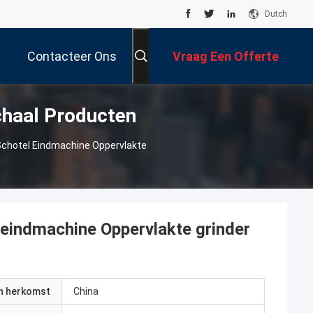
Dutch
Contacteer Ons
Vraag Een Offerte
chaal Producten
Aan
Schotel Eindmachine Oppervlakte
 eindmachine Oppervlakte grinder
an herkomst
China