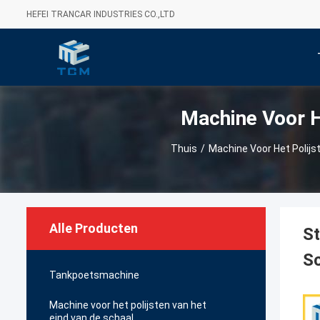
HEFEI TRANCAR INDUSTRIES CO.,LTD
Machine Voor H
Thuis
/
Machine Voor Het Polijs
Alle Producten
St
Sc
Tankpoetsmachine
Machine voor het polijsten van het
eind van de schaal