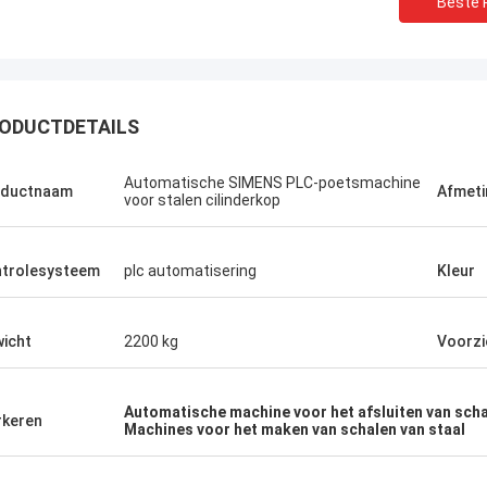
Beste P
ODUCTDETAILS
Automatische SIMENS PLC-poetsmachine
oductnaam
Afmeti
voor stalen cilinderkop
trolesysteem
plc automatisering
Kleur
icht
2200 kg
Voorzi
Automatische machine voor het afsluiten van sch
keren
Machines voor het maken van schalen van staal