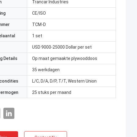
m
Trancar Industries
ing
CE/ISO
mmer
TCM-D
elaantal
1 set
USD 9000-25000 Dollar per set
g Details
Op maat gemaakte plywooddoos
35 werkdagen
condities
L/C, D/A, D/P, T/T, Western Union
 vermogen
25 stuks per maand