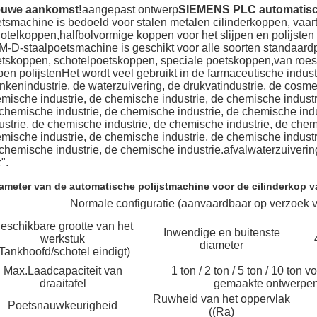
euwe aankomst!
aangepast ontwerp
SIEMENS PLC automatisch
tsmachine is bedoeld voor stalen metalen cilinderkoppen, vaa
otelkoppen,halfbolvormige koppen voor het slijpen en polijsten
-D-staalpoetsmachine is geschikt voor alle soorten standaar
tskoppen, schotelpoetskoppen, speciale poetskoppen,van roestv
jpen polijstenHet wordt veel gebruikt in de farmaceutische indu
nkenindustrie, de waterzuivering, de drukvatindustrie, de cosme
mische industrie, de chemische industrie, de chemische industr
chemische industrie, de chemische industrie, de chemische ind
ustrie, de chemische industrie, de chemische industrie, de chem
mische industrie, de chemische industrie, de chemische industr
chemische industrie, de chemische industrie.afvalwaterzuivering
".
ameter van de automatische polijstmachine voor de cilinderkop van
Normale configuratie (aanvaardbaar op verzoek v
eschikbare grootte van het
Inwendige en buitenste
werkstuk
diameter
(Tankhoofd/schotel eindigt)
Max.Laadcapaciteit van
1 ton / 2 ton / 5 ton / 10 ton 
draaitafel
gemaakte ontwerpen 
Ruwheid van het oppervlak
Poetsnauwkeurigheid
((Ra)