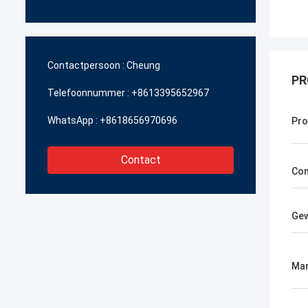
Contactpersoon :
Cheung
PR
Telefoonnummer :
+8613395652967
WhatsApp :
+8618656970696
Pr
Contact
Con
Gew
Mar