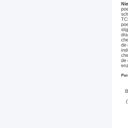
Ni
poe
sch
TCM
poe
sli
dra
che
de 
ind
che
de 
enz
Par
B