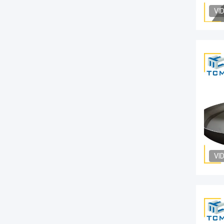
VI
VI