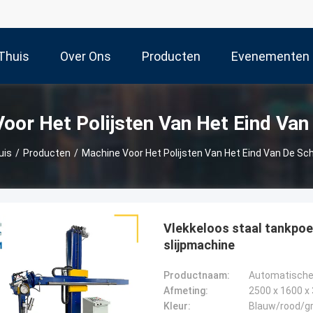
Thuis
Over Ons
Producten
Evenementen
oor Het Polijsten Van Het Eind Van
uis
/
Producten
/
Machine Voor Het Polijsten Van Het Eind Van De Sc
Vlekkeloos staal tankpo
slijpmachine
Productnaam:
Automatische 
Afmeting:
2500 x 1600 
Kleur:
Blauw/rood/gr