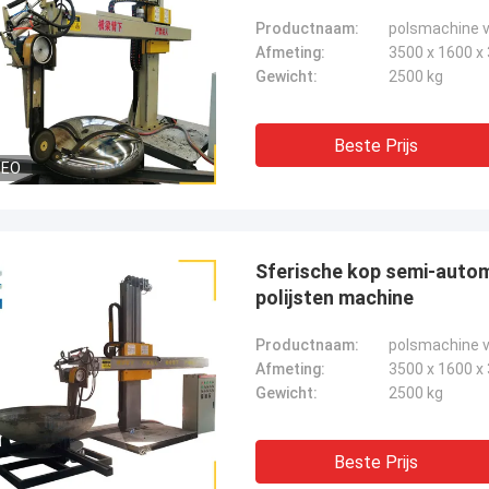
Productnaam:
polsmachine vo
Afmeting:
3500 x 1600 
Gewicht:
2500 kg
Beste Prijs
DEO
Sferische kop semi-autom
polijsten machine
Productnaam:
Afmeting:
3500 x 1600 
Gewicht:
2500 kg
Beste Prijs