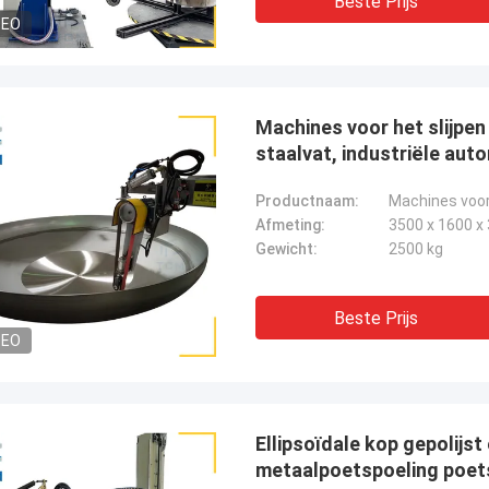
Beste Prijs
DEO
Machines voor het slijpen
staalvat, industriële au
Productnaam:
Afmeting:
3500 x 1600 
Gewicht:
2500 kg
Beste Prijs
DEO
Ellipsoïdale kop gepolijs
metaalpoetspoeling poet