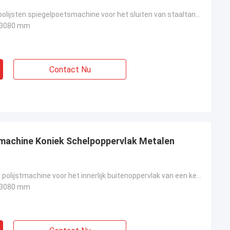
Automatisch polijsten spiegelpoetsmachine voor het sluiten van staaltanks
x 3080 mm
Contact Nu
tmachine Koniek Schelpoppervlak Metalen
Automatische polijstmachine voor het innerlijk buitenoppervlak van een kegelvormige schelp van staal
x 3080 mm