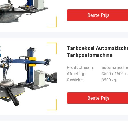
Beste Prijs
Tankdeksel Automatisch
Tankpoetsmachine
Productnaam:
automatische
Afmeting:
3500 x 1600 
Gewicht:
3500 kg
Beste Prijs