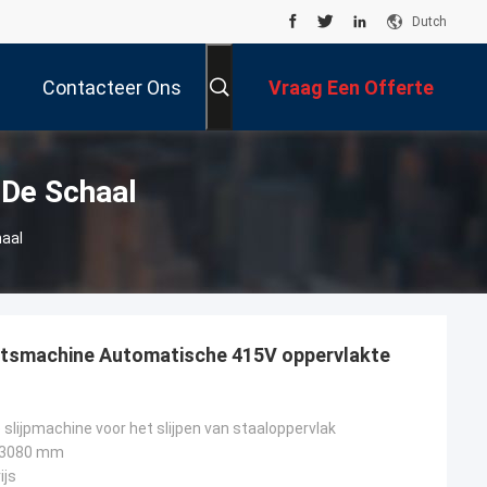
Dutch
Contacteer Ons
Vraag Een Offerte
Aan
 De Schaal
haal
etsmachine Automatische 415V oppervlakte
slijpmachine voor het slijpen van staaloppervlak
x 3080 mm
ijs