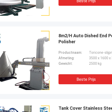
Beste Prijs
8m2/H Auto Dished End Po
Polisher
Productnaam:
Toricone-slijp
Afmeting:
3500 x 1600 
Gewicht:
2500 kg
Beste Prijs
Tank Cover Stainless Ste