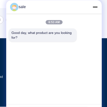
sale
3
6:53 AM
Good day, what product are you looking 
for?
Producten
Tankpoetsmachine
Machine voor het polijsten van het eind van
CNC Oppoetsende Machine
eid
Alle categorieën